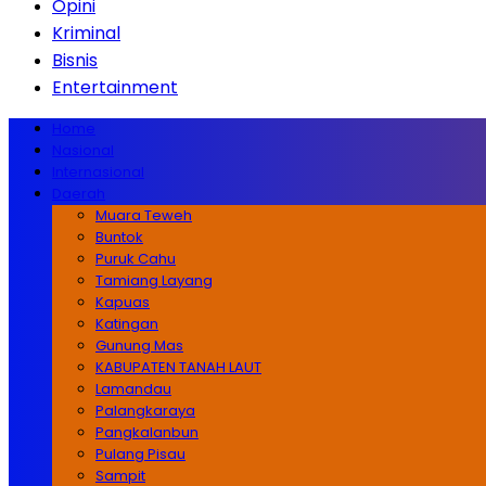
Opini
Kriminal
Bisnis
Entertainment
Home
Nasional
Internasional
Daerah
Muara Teweh
Buntok
Puruk Cahu
Tamiang Layang
Kapuas
Katingan
Gunung Mas
KABUPATEN TANAH LAUT
Lamandau
Palangkaraya
Pangkalanbun
Pulang Pisau
Sampit