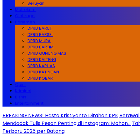
Seruyan
Metrokrim
Olahraga
Parlemen
DPRD BARUT
DPRD BARSEL
DPRD MURA
DPRD BARTIM
DPRD GUNUNG MAS
DPRD KALTENG
DPRD KAPUAS
DPRD KATINGAN
DPRD KOBAR
Opini
Kriminal
Bisnis
Entertainment
BREAKING NEWS! Hasto Kristiyanto Ditahan KPK
Berawal 
Mendadak Tulis Pesan Penting di Instagram: Mohon…
Tah
Terbaru 2025 per Batang