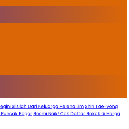
ini Silsilah Dari Keluarga Helena Lim
Shin Tae-yong
g Puncak Bogor
Resmi Naik! Cek Daftar Rokok di Harga