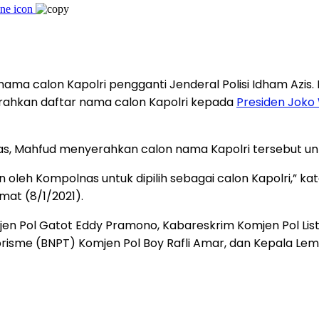
a calon Kapolri pengganti Jenderal Polisi Idham Azis. M
hkan daftar nama calon Kapolri kepada
Presiden Joko
as, Mahfud menyerahkan calon nama Kapolri tersebut untu
en oleh Kompolnas untuk dipilih sebagai calon Kapolri,”
umat (8/1/2021).
omjen Pol Gatot Eddy Pramono, Kabareskrim Komjen Pol Li
isme (BNPT) Komjen Pol Boy Rafli Amar, dan Kepala Lemb