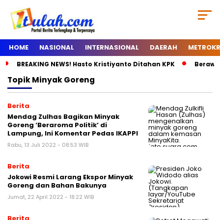
HOME
NASIONAL
INTERNASIONAL
DAERAH
METROKR
BREAKING NEWS! Hasto Kristiyanto Ditahan KPK
Berawal
Topik
Minyak Goreng
Berita
Mendag Zulhas Bagikan Minyak
Goreng ‘Beraroma Politik’ di
Lampung, Ini Komentar Pedas IKAPPI
Rabu, 13 Juli 2022 - 08:53 WIB
Berita
Jokowi Resmi Larang Ekspor Minyak
Goreng dan Bahan Bakunya
Jumat, 22 April 2022 - 18:22 WIB
Berita