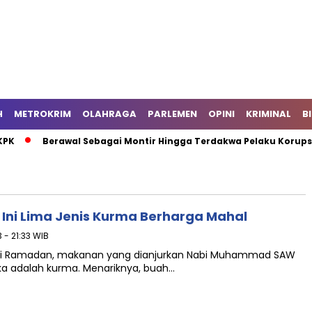
H
METROKRIM
OLAHRAGA
PARLEMEN
OPINI
KRIMINAL
B
KPK
Berawal Sebagai Montir Hingga Terdakwa Pelaku Korupsi 
Ini Lima Jenis Kurma Berharga Mahal
 - 21:33 WIB
uci Ramadan, makanan yang dianjurkan Nabi Muhammad SAW
ka adalah kurma. Menariknya, buah…