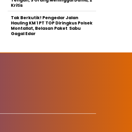
Kritis
Tak Berkutik! Pengedar Jalan
Hauling KM 1 PT TOP Diringkus Polsek
Montallat, Belasan Paket Sabu
Gagal Edar