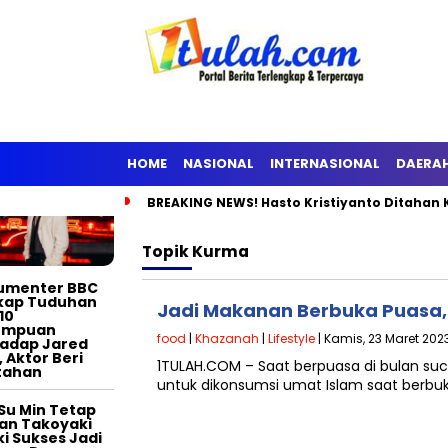
TERTAINMENT
HOME
NASIONAL
INTERNASIONAL
DAERA
BREAKING NEWS! Hasto Kristiyanto Ditahan 
Topik
Kurma
umenter BBC
kap Tuduhan
Jadi Makanan Berbuka Puasa, 
10
empuan
food
|
Khazanah
|
Lifestyle
| Kamis, 23 Maret 2023
adap Jared
, Aktor Beri
1TULAH.COM – Saat berpuasa di bulan s
tahan
untuk dikonsumsi umat Islam saat berbu
Su Min Tetap
an Takoyaki
i Sukses Jadi