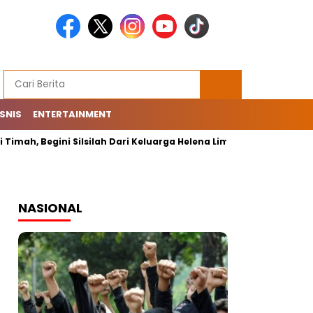
ISNIS
ENTERTAINMENT
Timah, Begini Silsilah Dari Keluarga Helena Lim
Shin Tae-y
NASIONAL