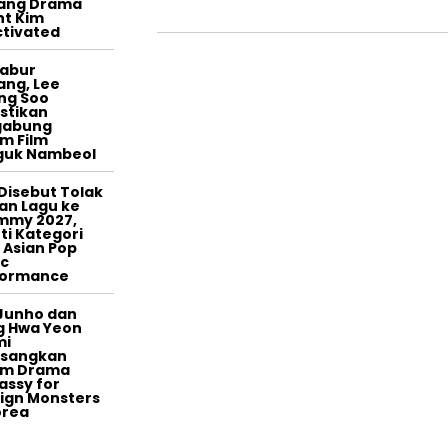
tang Drama
t Kim
tivated
tabur
ang, Lee
ng Soo
stikan
gabung
m Film
guk Nambeol
Disebut Tolak
an Lagu ke
mmy 2027,
ti Kategori
 Asian Pop
c
formance
Junho dan
g Hwa Yeon
mi
asangkan
am Drama
ssy for
ign Monsters
orea