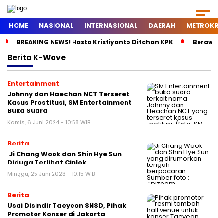
HOME
NASIONAL
INTERNASIONAL
DAERAH
METROKR
BREAKING NEWS! Hasto Kristiyanto Ditahan KPK
Berawal
Berita
K-Wave
Entertainment
Johnny dan Haechan NCT Terseret
Kasus Prostitusi, SM Entertainment
Buka Suara
Kamis, 6 Juni 2024 - 10:58 WIB
Berita
Ji Chang Wook dan Shin Hye Sun
Diduga Terlibat Cinlok
Minggu, 25 Juni 2023 - 10:15 WIB
Berita
Usai Disindir Taeyeon SNSD, Pihak
Promotor Konser di Jakarta