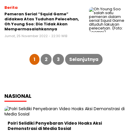
Berita
Pemeran Serial “Squid Game”
didakwa Atas Tuduhan Pelecehan,
Oh Young Soo: Dia Tidak Akan
Mempermasalahkannya
Jumat, 25 November 2022 - 22:30 WIB
Paginasi
pos
1
2
3
Selanjutnya
NASIONAL
Polri Selidiki Penyebaran Video Hoaks Aksi
Demonstrasi di Media Sosial