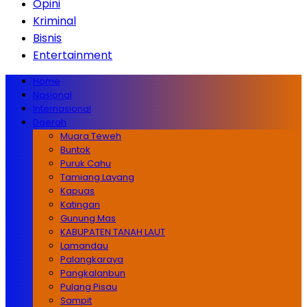
Opini
Kriminal
Bisnis
Entertainment
Home
Nasional
Internasional
Daerah
Muara Teweh
Buntok
Puruk Cahu
Tamiang Layang
Kapuas
Katingan
Gunung Mas
KABUPATEN TANAH LAUT
Lamandau
Palangkaraya
Pangkalanbun
Pulang Pisau
Sampit