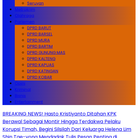
Seruyan
Metrokrim
Olahraga
Parlemen
DPRD BARUT
DPRD BARSEL
DPRD MURA
DPRD BARTIM
DPRD GUNUNG MAS
DPRD KALTENG
DPRD KAPUAS
DPRD KATINGAN
DPRD KOBAR
Opini
Kriminal
Bisnis
Entertainment
BREAKING NEWS! Hasto Kristiyanto Ditahan KPK
Berawal Sebagai Montir Hingga Terdakwa Pelaku
Korupsi Timah, Begini Silsilah Dari Keluarga Helena Lim
Shin Tae-yong Mendadak Tulis Pesan Penting di