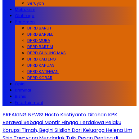
Seruyan
Metrokrim
Olahraga
Parlemen
DPRD BARUT
DPRD BARSEL
DPRD MURA
DPRD BARTIM
DPRD GUNUNG MAS
DPRD KALTENG
DPRD KAPUAS
DPRD KATINGAN
DPRD KOBAR
Opini
Kriminal
Bisnis
Entertainment
BREAKING NEWS! Hasto Kristiyanto Ditahan KPK
Berawal Sebagai Montir Hingga Terdakwa Pelaku
Korupsi Timah, Begini Silsilah Dari Keluarga Helena Lim
Shin Tae-yong Mendadak Tulis Pesan Penting di