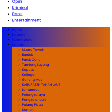
Opini
Kriminal
Bisnis
Entertainment
Home
Nasional
Internasional
Daerah
Muara Teweh
Buntok
Puruk Cahu
Tamiang Layang
Kapuas
Katingan
Gunung Mas
KABUPATEN TANAH LAUT
Lamandau
Palangkaraya
Pangkalanbun
Pulang Pisau
Sampit