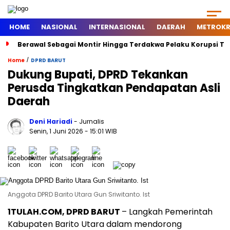
HOME
NASIONAL
INTERNASIONAL
DAERAH
METROKR
Berawal Sebagai Montir Hingga Terdakwa Pelaku Korupsi Timah, 
/
Home
DPRD BARUT
Dukung Bupati, DPRD Tekankan
Perusda Tingkatkan Pendapatan Asli
Daerah
Deni Hariadi
- Jurnalis
Senin, 1 Juni 2026
- 15:01 WIB
Anggota DPRD Barito Utara Gun Sriwitanto. Ist
1TULAH.COM, DPRD BARUT
– Langkah Pemerintah
Kabupaten Barito Utara dalam mendorong