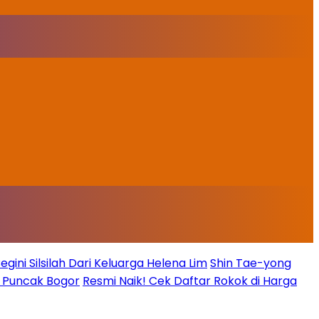
ini Silsilah Dari Keluarga Helena Lim
Shin Tae-yong
g Puncak Bogor
Resmi Naik! Cek Daftar Rokok di Harga