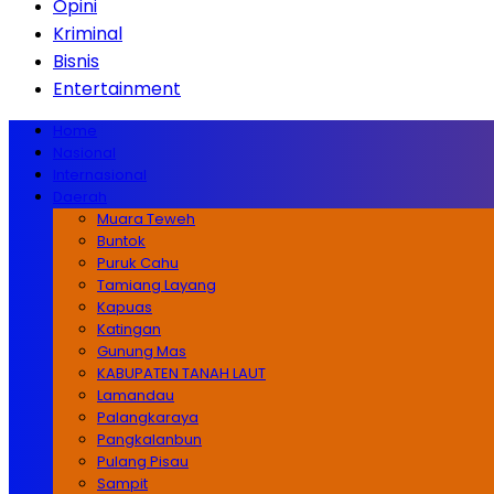
Opini
Kriminal
Bisnis
Entertainment
Home
Nasional
Internasional
Daerah
Muara Teweh
Buntok
Puruk Cahu
Tamiang Layang
Kapuas
Katingan
Gunung Mas
KABUPATEN TANAH LAUT
Lamandau
Palangkaraya
Pangkalanbun
Pulang Pisau
Sampit