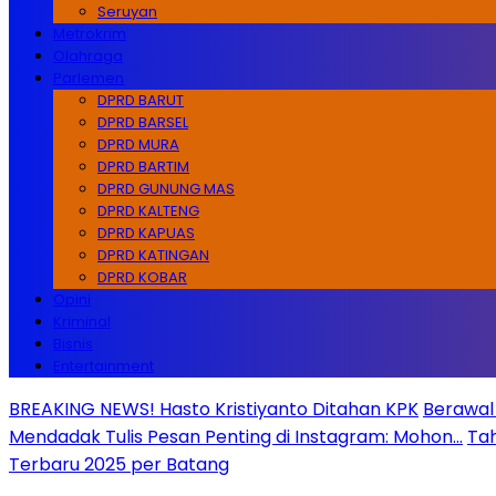
Seruyan
Metrokrim
Olahraga
Parlemen
DPRD BARUT
DPRD BARSEL
DPRD MURA
DPRD BARTIM
DPRD GUNUNG MAS
DPRD KALTENG
DPRD KAPUAS
DPRD KATINGAN
DPRD KOBAR
Opini
Kriminal
Bisnis
Entertainment
BREAKING NEWS! Hasto Kristiyanto Ditahan KPK
Berawal 
Mendadak Tulis Pesan Penting di Instagram: Mohon…
Tah
Terbaru 2025 per Batang