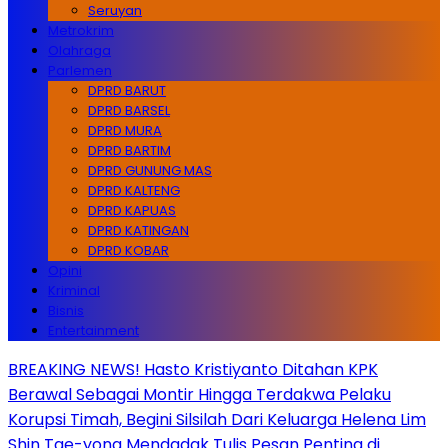
Seruyan
Metrokrim
Olahraga
Parlemen
DPRD BARUT
DPRD BARSEL
DPRD MURA
DPRD BARTIM
DPRD GUNUNG MAS
DPRD KALTENG
DPRD KAPUAS
DPRD KATINGAN
DPRD KOBAR
Opini
Kriminal
Bisnis
Entertainment
BREAKING NEWS! Hasto Kristiyanto Ditahan KPK
Berawal Sebagai Montir Hingga Terdakwa Pelaku
Korupsi Timah, Begini Silsilah Dari Keluarga Helena Lim
Shin Tae-yong Mendadak Tulis Pesan Penting di