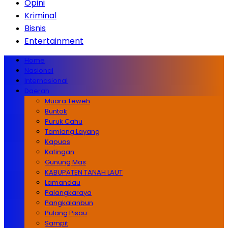
Opini
Kriminal
Bisnis
Entertainment
Home
Nasional
Internasional
Daerah
Muara Teweh
Buntok
Puruk Cahu
Tamiang Layang
Kapuas
Katingan
Gunung Mas
KABUPATEN TANAH LAUT
Lamandau
Palangkaraya
Pangkalanbun
Pulang Pisau
Sampit