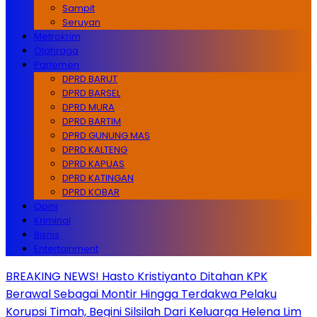
Sampit
Seruyan
Metrokrim
Olahraga
Parlemen
DPRD BARUT
DPRD BARSEL
DPRD MURA
DPRD BARTIM
DPRD GUNUNG MAS
DPRD KALTENG
DPRD KAPUAS
DPRD KATINGAN
DPRD KOBAR
Opini
Kriminal
Bisnis
Entertainment
BREAKING NEWS! Hasto Kristiyanto Ditahan KPK
Berawal Sebagai Montir Hingga Terdakwa Pelaku
Korupsi Timah, Begini Silsilah Dari Keluarga Helena Lim