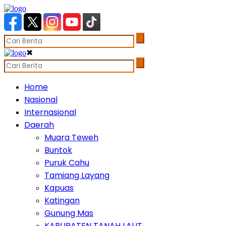
✖
Home
Nasional
Internasional
Daerah
Muara Teweh
Buntok
Puruk Cahu
Tamiang Layang
Kapuas
Katingan
Gunung Mas
KABUPATEN TANAH LAUT