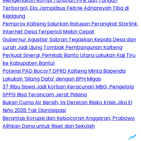
Mengenakan Rompi Tahanan Pink dan Tangan
Terborgol, Eks Jampidsus Febrie Adriansyah Tiba di
Kejagung
Pemprov Kalteng Salurkan Ratusan Perangkat Starlink,
Internet Desa Terpencil Makin Cepat
Gubernur Agustiar Sabran Tegaskan Kepala Desa dan
Lurah Jadi Ujung Tombak Pembangunan Kalteng
Perkuat Sinergi, Pemkab Barito Utara Lakukan Kaji Tiru
ke Kabupaten Bantul
Potensi PAD Bocor? DPRD Kalteng Minta Bapenda
Lakukan ‘Silang Data’ dengan BPH Migas
37 Ribu Siswa Jadi Korban Keracunan MBG, Pengelola
SPPG Bisa Terancam Jerat Pidana
Bukan Cuma Air Bersih, Ini Deretan Risiko Krisis Jika El
Niño 2026 Tak Diantisipasi
Berantas Korupsi dan Kebocoran Anggaran, Prabowo
Alihkan Dana untuk Riset dan Sekolah