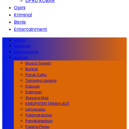
DPRD KOBAR
Opini
Kriminal
Bisnis
Entertainment
Home
Nasional
Internasional
Daerah
Muara Teweh
Buntok
Puruk Cahu
Tamiang Layang
Kapuas
Katingan
Gunung Mas
KABUPATEN TANAH LAUT
Lamandau
Palangkaraya
Pangkalanbun
Pulang Pisau