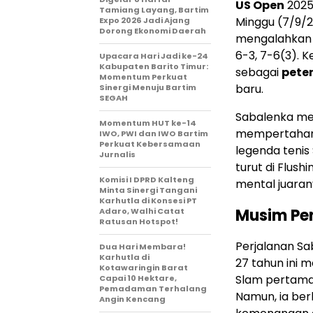
US Open
2025
Tamiang Layang, Bartim
Minggu (7/9/20
Expo 2026 Jadi Ajang
Dorong Ekonomi Daerah
mengalahkan 
6-3, 7-6(3). 
Upacara Hari Jadi ke-24
Kabupaten Barito Timur:
sebagai
pete
Momentum Perkuat
baru.
Sinergi Menuju Bartim
SEGAH
Sabalenka men
Momentum HUT ke-14
mempertahanka
IWO, PWI dan IWO Bartim
Perkuat Kebersamaan
legenda tenis
Jurnalis
turut di Flus
Komisi I DPRD Kalteng
mental juarany
Minta Sinergi Tangani
Karhutla di Konsesi PT
Musim Pe
Adaro, Walhi Catat
Ratusan Hotspot!
Perjalanan Sa
Dua Hari Membara!
Karhutla di
27 tahun ini 
Kotawaringin Barat
Slam pertama 
Capai 10 Hektare,
Pemadaman Terhalang
Namun, ia ber
Angin Kencang