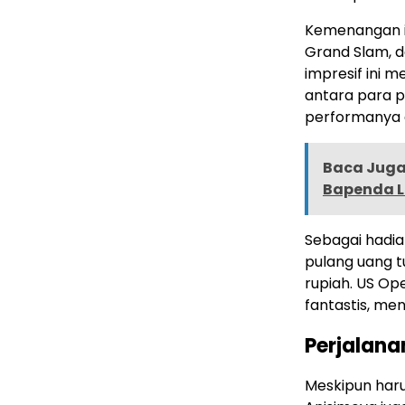
Kemenangan i
Grand Slam, 
impresif ini 
antara para p
performanya 
Baca Juga 
Bapenda L
Sebagai hadi
pulang uang tu
rupiah. US Op
fantastis, menc
Perjalana
Meskipun har