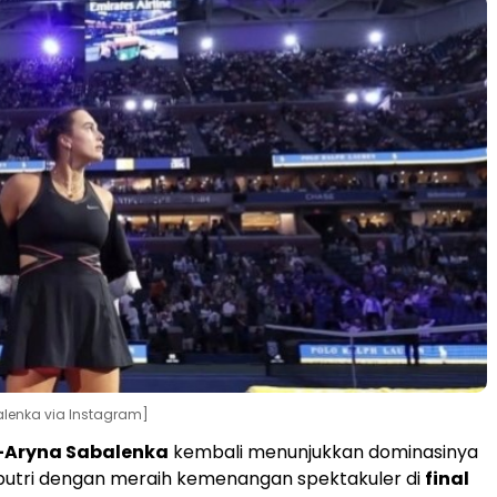
alenka via Instagram]
-Aryna Sabalenka
kembali menunjukkan dominasinya
s putri dengan meraih kemenangan spektakuler di
final