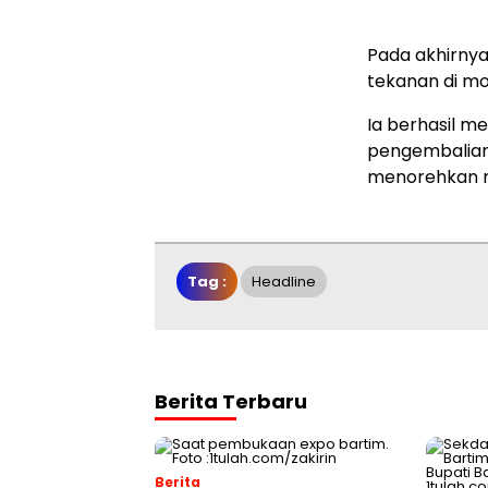
Pada akhirnya
tekanan di m
Ia berhasil m
pengembalian
menorehkan n
Tag :
Headline
Berita Terbaru
Berita