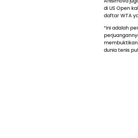
Anisimova jug
di US Open kal
daftar WTA ya
“Ini adalah pe
perjuangannya
membuktikan b
dunia tenis put