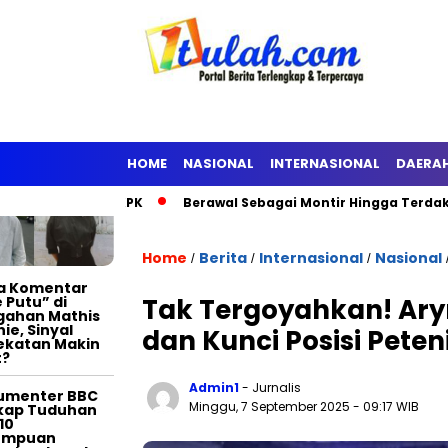
TERTAINMENT
HOME
NASIONAL
INTERNASIONAL
DAERA
 Ditahan KPK
Berawal Sebagai Montir Hingga Terdakwa Pelaku
Home
Berita
Internasional
Nasional
/
/
/
a Komentar
 Putu” di
Tak Tergoyahkan! Ary
gahan Mathis
nie, Sinyal
dan Kunci Posisi Pete
ekatan Makin
t?
Admin1
- Jurnalis
umenter BBC
Minggu, 7 September 2025
- 09:17 WIB
kap Tuduhan
10
empuan