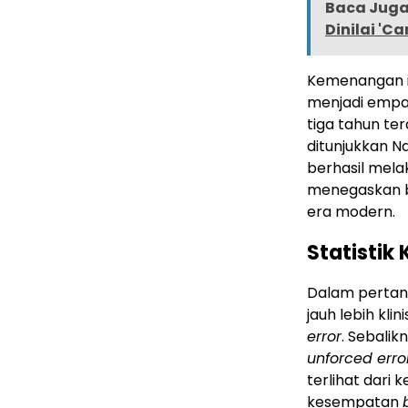
Baca Juga 
Dinilai 'C
Kemenangan i
menjadi empa
tiga tahun te
ditunjukkan N
berhasil mela
menegaskan ba
era modern.
Statisti
Dalam pertan
jauh lebih kli
error
. Sebalik
unforced erro
terlihat dari
kesempatan