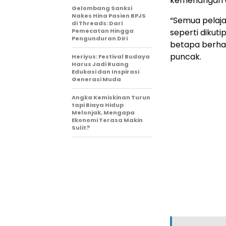
kemenangan d
Gelombang Sanksi
Nakes Hina Pasien BPJS
“Semua pelaja
di Threads: Dari
Pemecatan Hingga
seperti dikut
Pengunduran Diri
betapa berhar
puncak.
Heriyus: Festival Budaya
Harus Jadi Ruang
Edukasi dan Inspirasi
Generasi Muda
Angka Kemiskinan Turun
tapi Biaya Hidup
Melonjak, Mengapa
Ekonomi Terasa Makin
Sulit?