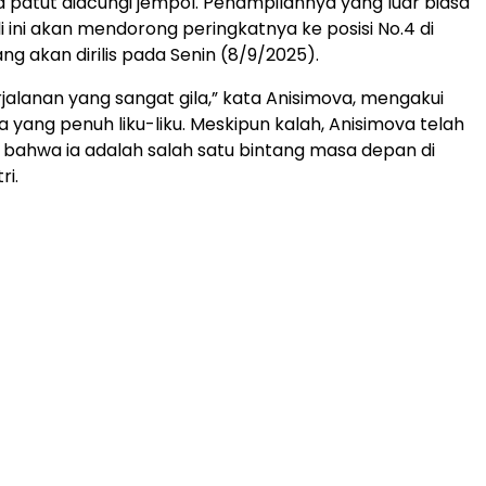
a patut diacungi jempol. Penampilannya yang luar biasa
i ini akan mendorong peringkatnya ke posisi No.4 di
ng akan dirilis pada Senin (8/9/2025).
rjalanan yang sangat gila,” kata Anisimova, mengakui
 yang penuh liku-liku. Meskipun kalah, Anisimova telah
ahwa ia adalah salah satu bintang masa depan di
ri.