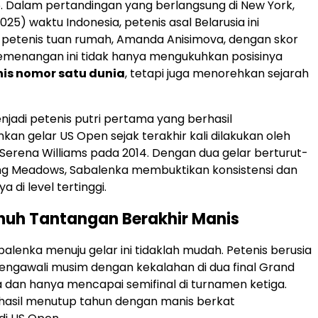
. Dalam pertandingan yang berlangsung di New York,
25) waktu Indonesia, petenis asal Belarusia ini
petenis tuan rumah, Amanda Anisimova, dengan skor
Kemenangan ini tidak hanya mengukuhkan posisinya
nis nomor satu dunia
, tetapi juga menorehkan sejarah
jadi petenis putri pertama yang berhasil
n gelar US Open sejak terakhir kali dilakukan oleh
 Serena Williams pada 2014. Dengan dua gelar berturut-
hing Meadows, Sabalenka membuktikan konsistensi dan
a di level tertinggi.
nuh Tantangan Berakhir Manis
balenka menuju gelar ini tidaklah mudah. Petenis berusia
mengawali musim dengan kekalahan di dua final Grand
dan hanya mencapai semifinal di turnamen ketiga.
hasil menutup tahun dengan manis berkat