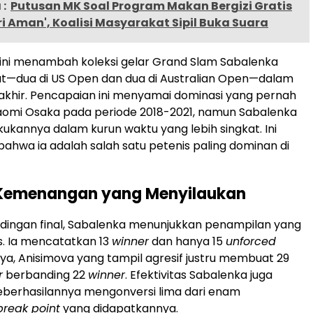
:
Putusan MK Soal Program Makan Bergizi Gratis
ari Aman', Koalisi Masyarakat Sipil Buka Suara
ni menambah koleksi gelar Grand Slam Sabalenka
t—dua di US Open dan dua di Australian Open—dalam
rakhir. Pencapaian ini menyamai dominasi yang pernah
aomi Osaka pada periode 2018-2021, namun Sabalenka
kukannya dalam kurun waktu yang lebih singkat. Ini
hwa ia adalah salah satu petenis paling dominan di
k Kemenangan yang Menyilaukan
dingan final, Sabalenka menunjukkan penampilan yang
nis. Ia mencatatkan 13
winner
dan hanya 15
unforced
nya, Anisimova yang tampil agresif justru membuat 29
r
berbanding 22
winner
. Efektivitas Sabalenka juga
 keberhasilannya mengonversi lima dari enam
break point
yang didapatkannya.