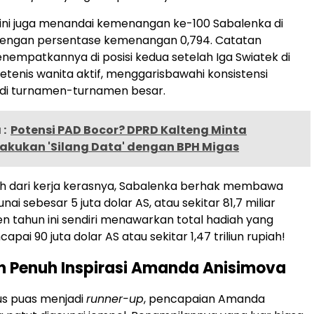
ni juga menandai kemenangan ke-100 Sabalenka di
dengan persentase kemenangan 0,794. Catatan
menempatkannya di posisi kedua setelah Iga Swiatek di
etenis wanita aktif, menggarisbawahi konsistensi
di turnamen-turnamen besar.
:
Potensi PAD Bocor? DPRD Kalteng Minta
akukan 'Silang Data' dengan BPH Migas
ah dari kerja kerasnya, Sabalenka berhak membawa
nai sebesar 5 juta dolar AS, atau sekitar 81,7 miliar
en tahun ini sendiri menawarkan total hadiah yang
apai 90 juta dolar AS atau sekitar 1,47 triliun rupiah!
n Penuh Inspirasi Amanda Anisimova
us puas menjadi
runner-up
, pencapaian Amanda