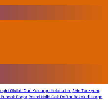
ini Silsilah Dari Keluarga Helena Lim
Shin Tae-yong
g Puncak Bogor
Resmi Naik! Cek Daftar Rokok di Harga