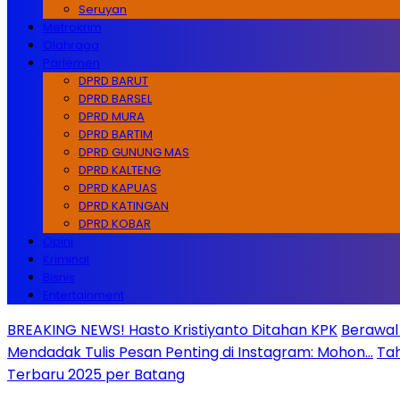
Seruyan
Metrokrim
Olahraga
Parlemen
DPRD BARUT
DPRD BARSEL
DPRD MURA
DPRD BARTIM
DPRD GUNUNG MAS
DPRD KALTENG
DPRD KAPUAS
DPRD KATINGAN
DPRD KOBAR
Opini
Kriminal
Bisnis
Entertainment
BREAKING NEWS! Hasto Kristiyanto Ditahan KPK
Berawal 
Mendadak Tulis Pesan Penting di Instagram: Mohon…
Tah
Terbaru 2025 per Batang