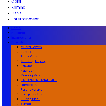
Opini
Kriminal
Bisnis
Entertainment
Home
Nasional
Internasional
Daerah
Muara Teweh
Buntok
Puruk Cahu
Tamiang Layang
Kapuas
Katingan
Gunung Mas
KABUPATEN TANAH LAUT
Lamandau
Palangkaraya
Pangkalanbun
Pulang Pisau
Sampit