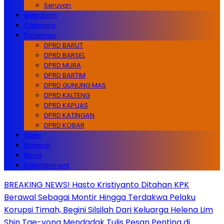
Seruyan
Metrokrim
Olahraga
Parlemen
DPRD BARUT
DPRD BARSEL
DPRD MURA
DPRD BARTIM
DPRD GUNUNG MAS
DPRD KALTENG
DPRD KAPUAS
DPRD KATINGAN
DPRD KOBAR
Opini
Kriminal
Bisnis
Entertainment
BREAKING NEWS! Hasto Kristiyanto Ditahan KPK
Berawal Sebagai Montir Hingga Terdakwa Pelaku
Korupsi Timah, Begini Silsilah Dari Keluarga Helena Lim
Shin Tae-yong Mendadak Tulis Pesan Penting di