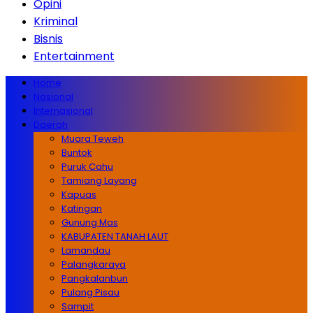
Opini
Kriminal
Bisnis
Entertainment
Home
Nasional
Internasional
Daerah
Muara Teweh
Buntok
Puruk Cahu
Tamiang Layang
Kapuas
Katingan
Gunung Mas
KABUPATEN TANAH LAUT
Lamandau
Palangkaraya
Pangkalanbun
Pulang Pisau
Sampit