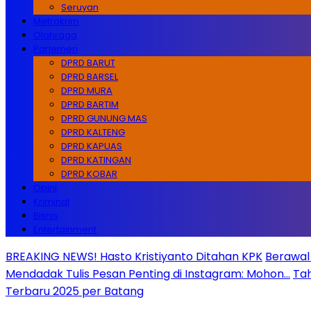
Seruyan
Metrokrim
Olahraga
Parlemen
DPRD BARUT
DPRD BARSEL
DPRD MURA
DPRD BARTIM
DPRD GUNUNG MAS
DPRD KALTENG
DPRD KAPUAS
DPRD KATINGAN
DPRD KOBAR
Opini
Kriminal
Bisnis
Entertainment
BREAKING NEWS! Hasto Kristiyanto Ditahan KPK
Berawal 
Mendadak Tulis Pesan Penting di Instagram: Mohon…
Tah
Terbaru 2025 per Batang