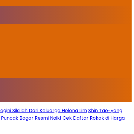
ini Silsilah Dari Keluarga Helena Lim
Shin Tae-yong
g Puncak Bogor
Resmi Naik! Cek Daftar Rokok di Harga