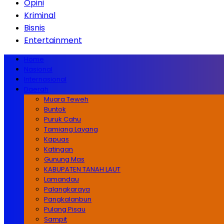
Opini
Kriminal
Bisnis
Entertainment
Home
Nasional
Internasional
Daerah
Muara Teweh
Buntok
Puruk Cahu
Tamiang Layang
Kapuas
Katingan
Gunung Mas
KABUPATEN TANAH LAUT
Lamandau
Palangkaraya
Pangkalanbun
Pulang Pisau
Sampit