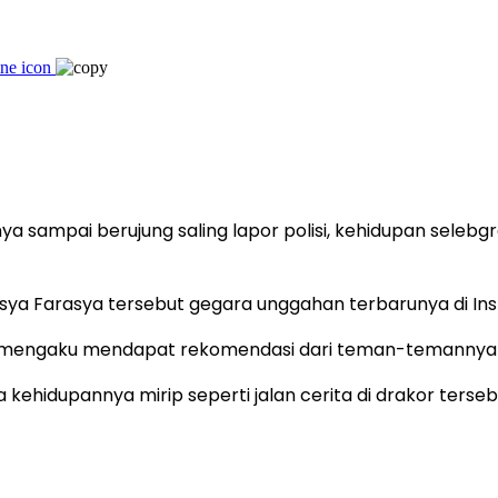
a sampai berujung saling lapor polisi, kehidupan seleb
sya Farasya tersebut gegara unggahan terbarunya di In
mengaku mendapat rekomendasi dari teman-temannya u
hidupannya mirip seperti jalan cerita di drakor terseb