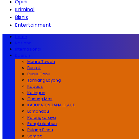
Opini
Kriminal
Bisnis
Entertainment
Home
Nasional
Internasional
Daerah
Muara Teweh
Buntok
Puruk Cahu
Tamiang Layang
Kapuas
Katingan
Gunung Mas
KABUPATEN TANAH LAUT
Lamandau
Palangkaraya
Pangkalanbun
Pulang Pisau
Sampit