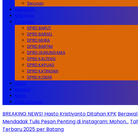
Seruyan
Metrokrim
Olahraga
Parlemen
DPRD BARUT
DPRD BARSEL
DPRD MURA
DPRD BARTIM
DPRD GUNUNG MAS
DPRD KALTENG
DPRD KAPUAS
DPRD KATINGAN
DPRD KOBAR
Opini
Kriminal
Bisnis
Entertainment
BREAKING NEWS! Hasto Kristiyanto Ditahan KPK
Berawal 
Mendadak Tulis Pesan Penting di Instagram: Mohon…
Tah
Terbaru 2025 per Batang