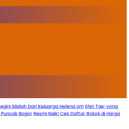
ini Silsilah Dari Keluarga Helena Lim
Shin Tae-yong
g Puncak Bogor
Resmi Naik! Cek Daftar Rokok di Harga