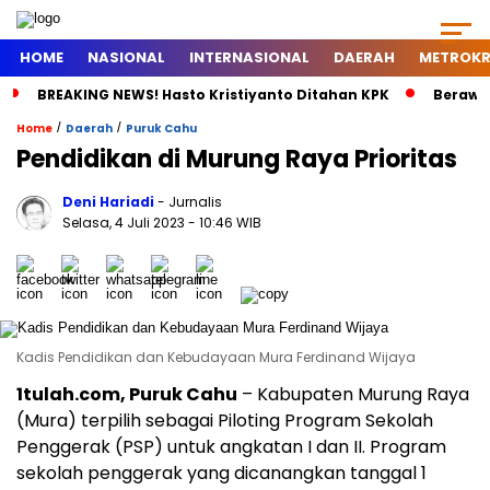
HOME
NASIONAL
INTERNASIONAL
DAERAH
METROKR
BREAKING NEWS! Hasto Kristiyanto Ditahan KPK
Berawal
/
/
Home
Daerah
Puruk Cahu
Pendidikan di Murung Raya Prioritas
Deni Hariadi
- Jurnalis
Selasa, 4 Juli 2023
- 10:46 WIB
Kadis Pendidikan dan Kebudayaan Mura Ferdinand Wijaya
1tulah.com, Puruk Cahu
– Kabupaten Murung Raya
(Mura) terpilih sebagai Piloting Program Sekolah
Penggerak (PSP) untuk angkatan I dan II. Program
sekolah penggerak yang dicanangkan tanggal 1