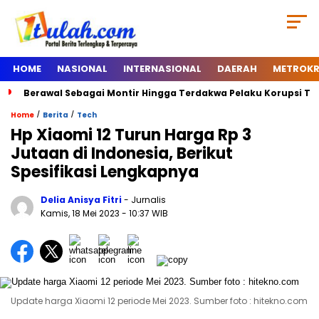
HOME
NASIONAL
INTERNASIONAL
DAERAH
METROKR
Berawal Sebagai Montir Hingga Terdakwa Pelaku Korupsi Timah, B
/
/
Home
Berita
Tech
Hp Xiaomi 12 Turun Harga Rp 3
Jutaan di Indonesia, Berikut
Spesifikasi Lengkapnya
Delia Anisya Fitri
- Jurnalis
Kamis, 18 Mei 2023
- 10:37 WIB
Update harga Xiaomi 12 periode Mei 2023. Sumber foto : hitekno.com