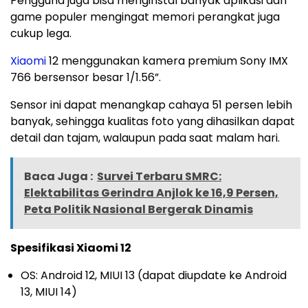
Pengguna juga bisa menginstal banyak aplikasi dan
game populer mengingat memori perangkat juga
cukup lega.
Xiaomi
12 menggunakan kamera premium Sony IMX
766 bersensor besar 1/1.56”.
Sensor ini dapat menangkap cahaya 51 persen lebih
banyak, sehingga kualitas foto yang dihasilkan dapat
detail dan tajam, walaupun pada saat malam hari.
Baca Juga :
Survei Terbaru SMRC:
Elektabilitas Gerindra Anjlok ke 16,9 Persen,
Peta Politik Nasional Bergerak Dinamis
Spesifikasi Xiaomi 12
OS: Android 12, MIUI 13 (dapat diupdate ke Android
13, MIUI 14)