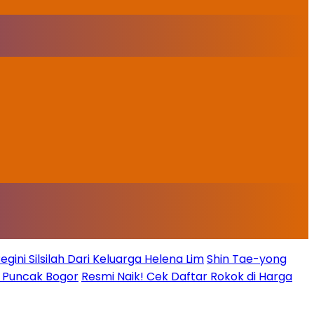
ini Silsilah Dari Keluarga Helena Lim
Shin Tae-yong
g Puncak Bogor
Resmi Naik! Cek Daftar Rokok di Harga