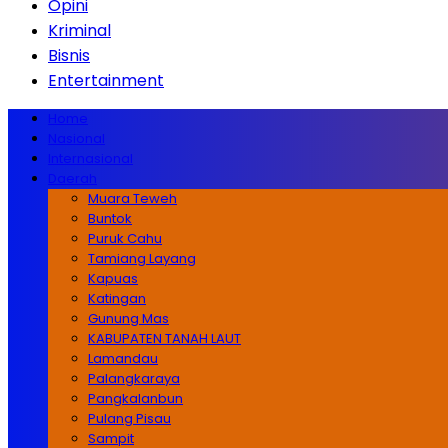
Opini
Kriminal
Bisnis
Entertainment
Home
Nasional
Internasional
Daerah
Muara Teweh
Buntok
Puruk Cahu
Tamiang Layang
Kapuas
Katingan
Gunung Mas
KABUPATEN TANAH LAUT
Lamandau
Palangkaraya
Pangkalanbun
Pulang Pisau
Sampit