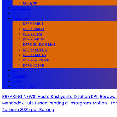
Seruyan
Metrokrim
Olahraga
Parlemen
DPRD BARUT
DPRD BARSEL
DPRD MURA
DPRD BARTIM
DPRD GUNUNG MAS
DPRD KALTENG
DPRD KAPUAS
DPRD KATINGAN
DPRD KOBAR
Opini
Kriminal
Bisnis
Entertainment
BREAKING NEWS! Hasto Kristiyanto Ditahan KPK
Berawal 
Mendadak Tulis Pesan Penting di Instagram: Mohon…
Tah
Terbaru 2025 per Batang