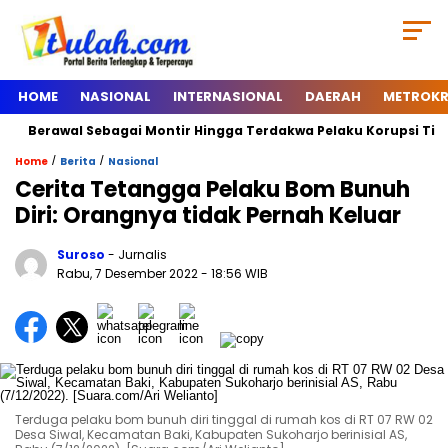
HOME
NASIONAL
INTERNASIONAL
DAERAH
METROKR
erawal Sebagai Montir Hingga Terdakwa Pelaku Korupsi Timah, Beg
/
/
Home
Berita
Nasional
Cerita Tetangga Pelaku Bom Bunuh
Diri: Orangnya tidak Pernah Keluar
Suroso
- Jurnalis
Rabu, 7 Desember 2022
- 18:56 WIB
Terduga pelaku bom bunuh diri tinggal di rumah kos di RT 07 RW 02
Desa Siwal, Kecamatan Baki, Kabupaten Sukoharjo berinisial AS,