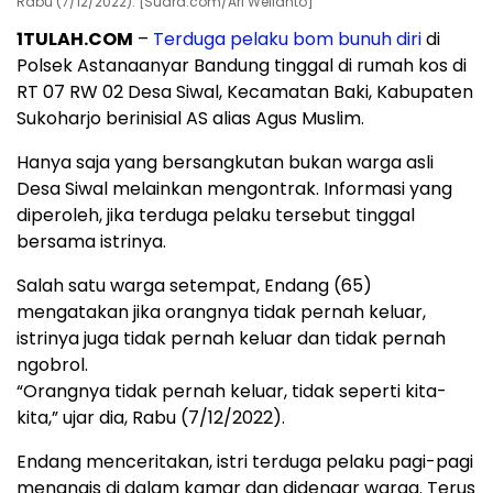
Rabu (7/12/2022). [Suara.com/Ari Welianto]
1TULAH.COM
–
Terduga pelaku
bom bunuh diri
di
Polsek Astanaanyar Bandung tinggal di rumah kos di
RT 07 RW 02 Desa Siwal, Kecamatan Baki, Kabupaten
Sukoharjo berinisial AS alias Agus Muslim.
Hanya saja yang bersangkutan bukan warga asli
Desa Siwal melainkan mengontrak. Informasi yang
diperoleh, jika terduga pelaku tersebut tinggal
bersama istrinya.
Salah satu warga setempat, Endang (65)
mengatakan jika orangnya tidak pernah keluar,
istrinya juga tidak pernah keluar dan tidak pernah
ngobrol.
“Orangnya tidak pernah keluar, tidak seperti kita-
kita,” ujar dia, Rabu (7/12/2022).
Endang menceritakan, istri terduga pelaku pagi-pagi
menangis di dalam kamar dan didengar warga. Terus