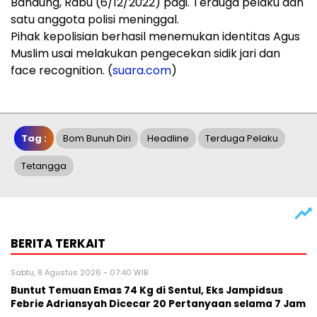
Bandung, Rabu (6/12/2022) pagi. Terduga pelaku dan
satu anggota polisi meninggal.
Pihak kepolisian berhasil menemukan identitas Agus
Muslim usai melakukan pengecekan sidik jari dan
face recognition. (
suara.com
)
Tag :
Bom Bunuh Diri
Headline
Terduga Pelaku
Tetangga
BERITA TERKAIT
Sabtu, 8 Agustus 2026 - 07:40 WIB
Buntut Temuan Emas 74 Kg di Sentul, Eks Jampidsus
Febrie Adriansyah Dicecar 20 Pertanyaan selama 7 Jam