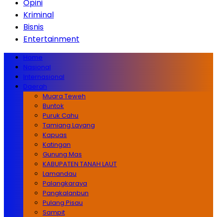
Opini
Kriminal
Bisnis
Entertainment
Home
Nasional
Internasional
Daerah
Muara Teweh
Buntok
Puruk Cahu
Tamiang Layang
Kapuas
Katingan
Gunung Mas
KABUPATEN TANAH LAUT
Lamandau
Palangkaraya
Pangkalanbun
Pulang Pisau
Sampit