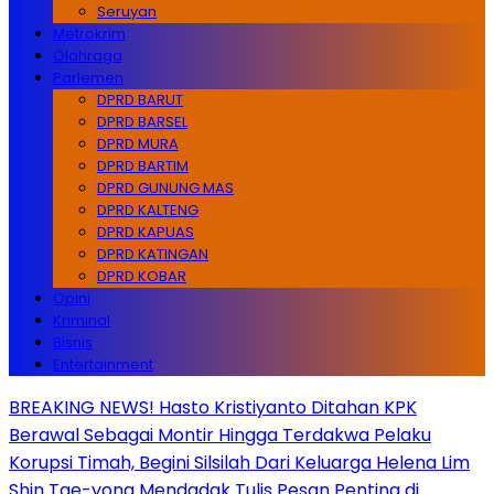
Seruyan
Metrokrim
Olahraga
Parlemen
DPRD BARUT
DPRD BARSEL
DPRD MURA
DPRD BARTIM
DPRD GUNUNG MAS
DPRD KALTENG
DPRD KAPUAS
DPRD KATINGAN
DPRD KOBAR
Opini
Kriminal
Bisnis
Entertainment
BREAKING NEWS! Hasto Kristiyanto Ditahan KPK
Berawal Sebagai Montir Hingga Terdakwa Pelaku
Korupsi Timah, Begini Silsilah Dari Keluarga Helena Lim
Shin Tae-yong Mendadak Tulis Pesan Penting di