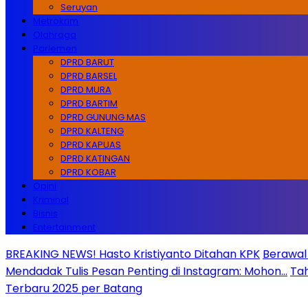
Seruyan
Metrokrim
Olahraga
Parlemen
DPRD BARUT
DPRD BARSEL
DPRD MURA
DPRD BARTIM
DPRD GUNUNG MAS
DPRD KALTENG
DPRD KAPUAS
DPRD KATINGAN
DPRD KOBAR
Opini
Kriminal
Bisnis
Entertainment
BREAKING NEWS! Hasto Kristiyanto Ditahan KPK
Berawal 
Mendadak Tulis Pesan Penting di Instagram: Mohon…
Tah
Terbaru 2025 per Batang