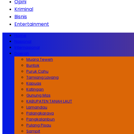
Opini
Kriminal
Bisnis
Entertainment
Home
Nasional
Internasional
Daerah
Muara Teweh
Buntok
Puruk Cahu
Tamiang Layang
Kapuas
Katingan
Gunung Mas
KABUPATEN TANAH LAUT
Lamandau
Palangkaraya
Pangkalanbun
Pulang Pisau
Sampit