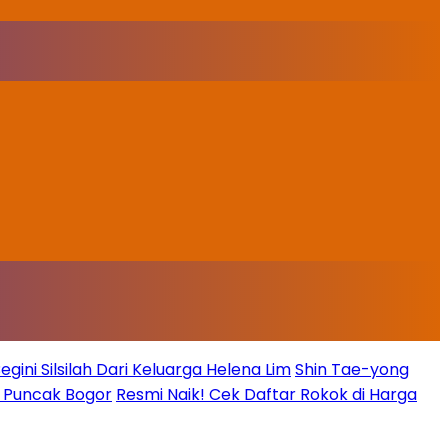
ini Silsilah Dari Keluarga Helena Lim
Shin Tae-yong
g Puncak Bogor
Resmi Naik! Cek Daftar Rokok di Harga