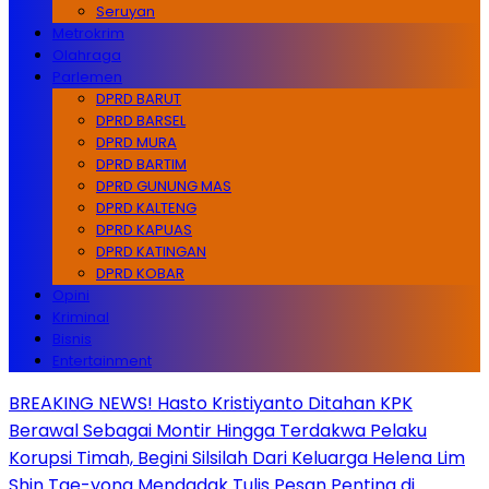
Seruyan
Metrokrim
Olahraga
Parlemen
DPRD BARUT
DPRD BARSEL
DPRD MURA
DPRD BARTIM
DPRD GUNUNG MAS
DPRD KALTENG
DPRD KAPUAS
DPRD KATINGAN
DPRD KOBAR
Opini
Kriminal
Bisnis
Entertainment
BREAKING NEWS! Hasto Kristiyanto Ditahan KPK
Berawal Sebagai Montir Hingga Terdakwa Pelaku
Korupsi Timah, Begini Silsilah Dari Keluarga Helena Lim
Shin Tae-yong Mendadak Tulis Pesan Penting di