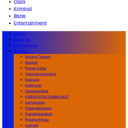
Opini
Kriminal
Bisnis
Entertainment
Home
Nasional
Internasional
Daerah
Muara Teweh
Buntok
Puruk Cahu
Tamiang Layang
Kapuas
Katingan
Gunung Mas
KABUPATEN TANAH LAUT
Lamandau
Palangkaraya
Pangkalanbun
Pulang Pisau
Sampit