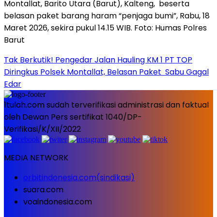
Tak Berkutik! Pengedar Jalan Hauling KM 1 PT TOP
Diringkus Polsek Montallat, Belasan Paket Sabu Gagal
Edar
1tulah.com sudah terverifikasi administrasi dan faktual
oleh Dewan Pers sertifikat 1040/DP-
Verifikasi/K/XII/2022
MEDIA NETWORK
orbitindonesia.com(sindikasi)
suara.com
voaindonesia.com