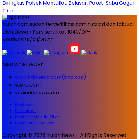
Diringkus Polsek Montallat, Belasan Paket Sabu Gagal
Edar
1tulah.com sudah terverifikasi administrasi dan faktual
oleh Dewan Pers sertifikat 1040/DP-
Verifikasi/K/XII/2022
MEDIA NETWORK
orbitindonesia.com(sindikasi)
suara.com
voaindonesia.com
Redaksi
Disclaimer
Pedoman Media Siber
Kode Etik Jurnalistik
Copyright © 2026 1tulah News - All Rights Reserved