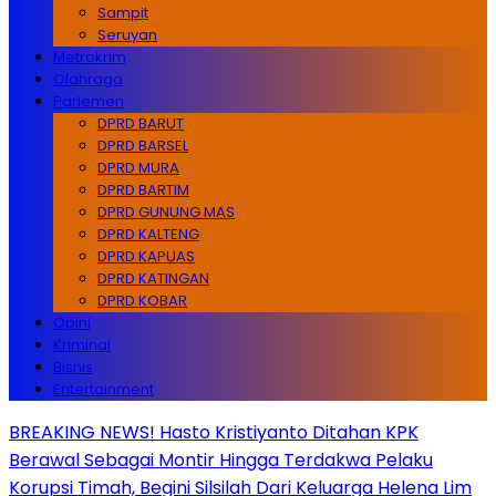
Sampit
Seruyan
Metrokrim
Olahraga
Parlemen
DPRD BARUT
DPRD BARSEL
DPRD MURA
DPRD BARTIM
DPRD GUNUNG MAS
DPRD KALTENG
DPRD KAPUAS
DPRD KATINGAN
DPRD KOBAR
Opini
Kriminal
Bisnis
Entertainment
BREAKING NEWS! Hasto Kristiyanto Ditahan KPK
Berawal Sebagai Montir Hingga Terdakwa Pelaku
Korupsi Timah, Begini Silsilah Dari Keluarga Helena Lim