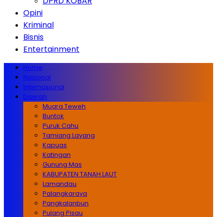
DPRD KOBAR
Opini
Kriminal
Bisnis
Entertainment
Home
Nasional
Internasional
Daerah
Muara Teweh
Buntok
Puruk Cahu
Tamiang Layang
Kapuas
Katingan
Gunung Mas
KABUPATEN TANAH LAUT
Lamandau
Palangkaraya
Pangkalanbun
Pulang Pisau