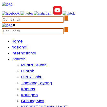
✖
Home
Nasional
Internasional
Daerah
Muara Teweh
Buntok
Puruk Cahu
Tamiang Layang
Kapuas
Katingan
Gunung Mas
KABUPATEN TANAH LAUT