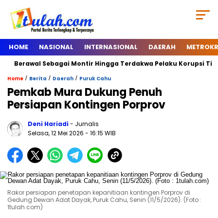
HOME
NASIONAL
INTERNASIONAL
DAERAH
METROKR
erawal Sebagai Montir Hingga Terdakwa Pelaku Korupsi Timah, Beg
/
/
/
Home
Berita
Daerah
Puruk Cahu
Pemkab Mura Dukung Penuh
Persiapan Kontingen Porprov
Deni Hariadi
- Jurnalis
Selasa, 12 Mei 2026
- 16:15 WIB
Rakor persiapan penetapan kepanitiaan kontingen Porprov di
Gedung Dewan Adat Dayak, Puruk Cahu, Senin (11/5/2026). (Foto :
1tulah.com)