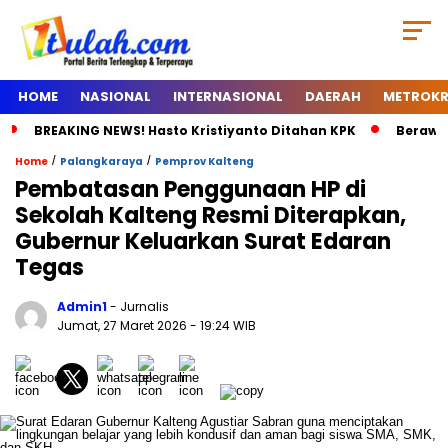
HOME
NASIONAL
INTERNASIONAL
DAERAH
METROKR
BREAKING NEWS! Hasto Kristiyanto Ditahan KPK
Berawal
/
/
Home
Palangkaraya
Pemprov Kalteng
Pembatasan Penggunaan HP di
Sekolah Kalteng Resmi Diterapkan,
Gubernur Keluarkan Surat Edaran
Tegas
Admin1
- Jurnalis
Jumat, 27 Maret 2026
- 19:24 WIB