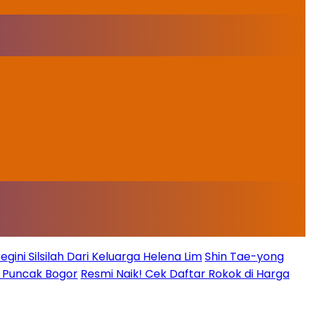
ini Silsilah Dari Keluarga Helena Lim
Shin Tae-yong
g Puncak Bogor
Resmi Naik! Cek Daftar Rokok di Harga