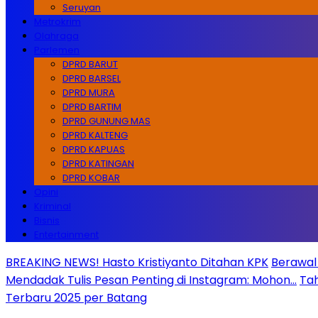
Seruyan
Metrokrim
Olahraga
Parlemen
DPRD BARUT
DPRD BARSEL
DPRD MURA
DPRD BARTIM
DPRD GUNUNG MAS
DPRD KALTENG
DPRD KAPUAS
DPRD KATINGAN
DPRD KOBAR
Opini
Kriminal
Bisnis
Entertainment
BREAKING NEWS! Hasto Kristiyanto Ditahan KPK
Berawal 
Mendadak Tulis Pesan Penting di Instagram: Mohon…
Tah
Terbaru 2025 per Batang