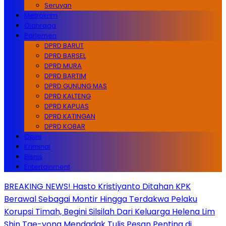
Seruyan
Metrokrim
Olahraga
Parlemen
DPRD BARUT
DPRD BARSEL
DPRD MURA
DPRD BARTIM
DPRD GUNUNG MAS
DPRD KALTENG
DPRD KAPUAS
DPRD KATINGAN
DPRD KOBAR
Opini
Kriminal
Bisnis
Entertainment
BREAKING NEWS! Hasto Kristiyanto Ditahan KPK
Berawal Sebagai Montir Hingga Terdakwa Pelaku
Korupsi Timah, Begini Silsilah Dari Keluarga Helena Lim
Shin Tae-yong Mendadak Tulis Pesan Penting di