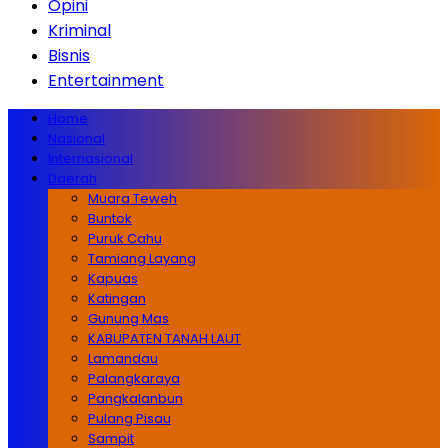
Opini
Kriminal
Bisnis
Entertainment
Home
Nasional
Internasional
Daerah
Muara Teweh
Buntok
Puruk Cahu
Tamiang Layang
Kapuas
Katingan
Gunung Mas
KABUPATEN TANAH LAUT
Lamandau
Palangkaraya
Pangkalanbun
Pulang Pisau
Sampit