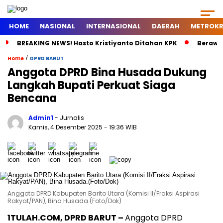
HOME
NASIONAL
INTERNASIONAL
DAERAH
METROKR
BREAKING NEWS! Hasto Kristiyanto Ditahan KPK
Berawal
/
Home
DPRD BARUT
Anggota DPRD Bina Husada Dukung
Langkah Bupati Perkuat Siaga
Bencana
Admin1
- Jurnalis
Kamis, 4 Desember 2025
- 19:36 WIB
Anggota DPRD Kabupaten Barito Utara (Komisi II/Fraksi Aspirasi
Rakyat/PAN), Bina Husada.(Foto/Dok)
1TULAH.COM, DPRD BARUT
–
Anggota DPRD