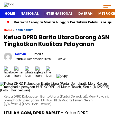
HOME
NASIONAL
INTERNASIONAL
DAERAH
METROKR
Berawal Sebagai Montir Hingga Terdakwa Pelaku Korupsi Tima
/
Home
DPRD BARUT
Ketua DPRD Barito Utara Dorong ASN
Tingkatkan Kualitas Pelayanan
Admin1
- Jurnalis
Rabu, 3 Desember 2025
- 19:32 WIB
Ketua DPRD Kabupaten Barito Utara (Partai Demokrat), Mery Rukaini,
menghadiri perayaan HUT KORPRI di Muara Teweh, Senin
(1/12/2025).(Foto : Dok Setwan)
1TULAH.COM, DPRD BARUT
– Ketua DPRD