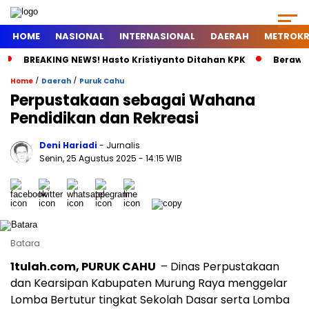
HOME
NASIONAL
INTERNASIONAL
DAERAH
METROKR
BREAKING NEWS! Hasto Kristiyanto Ditahan KPK
Berawal
/
/
Home
Daerah
Puruk Cahu
Perpustakaan sebagai Wahana
Pendidikan dan Rekreasi
Deni Hariadi
- Jurnalis
Senin, 25 Agustus 2025
- 14:15 WIB
Batara
1tulah.com, PURUK CAHU
– Dinas Perpustakaan
dan Kearsipan Kabupaten Murung Raya menggelar
Lomba Bertutur tingkat Sekolah Dasar serta Lomba