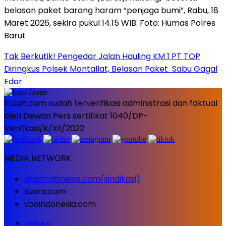
Tak Berkutik! Pengedar Jalan Hauling KM 1 PT TOP
Diringkus Polsek Montallat, Belasan Paket Sabu Gagal
Edar
1tulah.com sudah terverifikasi administrasi dan faktual
oleh Dewan Pers sertifikat 1040/DP-
Verifikasi/K/XII/2022
MEDIA NETWORK
orbitindonesia.com(sindikasi)
suara.com
voaindonesia.com
Redaksi