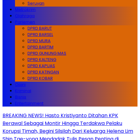
Seruyan
Metrokrim
Olahraga
Parlemen
DPRD BARUT
DPRD BARSEL
DPRD MURA
DPRD BARTIM
DPRD GUNUNG MAS
DPRD KALTENG
DPRD KAPUAS
DPRD KATINGAN
DPRD KOBAR
Opini
Kriminal
Bisnis
Entertainment
BREAKING NEWS! Hasto Kristiyanto Ditahan KPK
Berawal Sebagai Montir Hingga Terdakwa Pelaku
Korupsi Timah, Begini Silsilah Dari Keluarga Helena Lim
Shin Tae-yong Mendadak Tulis Pesan Penting di