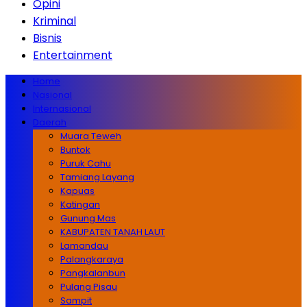
Opini
Kriminal
Bisnis
Entertainment
Home
Nasional
Internasional
Daerah
Muara Teweh
Buntok
Puruk Cahu
Tamiang Layang
Kapuas
Katingan
Gunung Mas
KABUPATEN TANAH LAUT
Lamandau
Palangkaraya
Pangkalanbun
Pulang Pisau
Sampit