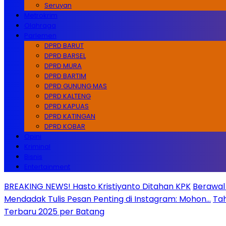
Seruyan
Metrokrim
Olahraga
Parlemen
DPRD BARUT
DPRD BARSEL
DPRD MURA
DPRD BARTIM
DPRD GUNUNG MAS
DPRD KALTENG
DPRD KAPUAS
DPRD KATINGAN
DPRD KOBAR
Opini
Kriminal
Bisnis
Entertainment
BREAKING NEWS! Hasto Kristiyanto Ditahan KPK
Berawal 
Mendadak Tulis Pesan Penting di Instagram: Mohon…
Tah
Terbaru 2025 per Batang