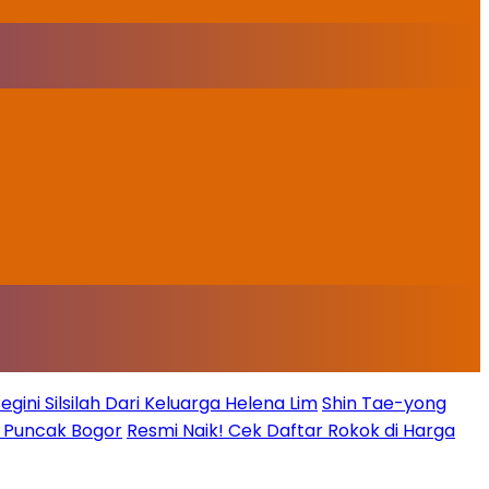
ini Silsilah Dari Keluarga Helena Lim
Shin Tae-yong
g Puncak Bogor
Resmi Naik! Cek Daftar Rokok di Harga