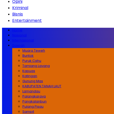
Opini
Kriminal
Bisnis
Entertainment
Home
Nasional
Internasional
Daerah
Muara Teweh
Buntok
Puruk Cahu
Tamiang Layang
Kapuas
Katingan
Gunung Mas
KABUPATEN TANAH LAUT
Lamandau
Palangkaraya
Pangkalanbun
Pulang Pisau
Sampit