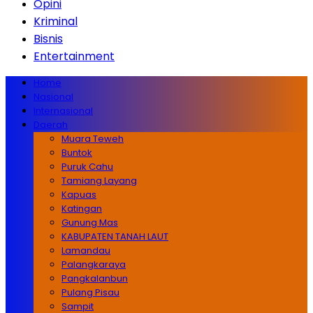
Opini
Kriminal
Bisnis
Entertainment
Home
Nasional
Internasional
Daerah
Muara Teweh
Buntok
Puruk Cahu
Tamiang Layang
Kapuas
Katingan
Gunung Mas
KABUPATEN TANAH LAUT
Lamandau
Palangkaraya
Pangkalanbun
Pulang Pisau
Sampit