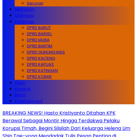
Seruyan
Metrokrim
Olahraga
Parlemen
DPRD BARUT
DPRD BARSEL
DPRD MURA
DPRD BARTIM
DPRD GUNUNG MAS
DPRD KALTENG
DPRD KAPUAS
DPRD KATINGAN
DPRD KOBAR
Opini
Kriminal
Bisnis
Entertainment
BREAKING NEWS! Hasto Kristiyanto Ditahan KPK
Berawal Sebagai Montir Hingga Terdakwa Pelaku
Korupsi Timah, Begini Silsilah Dari Keluarga Helena Lim
Shin Tae-yong Mendadak Tulis Pesan Penting di