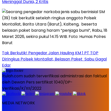
Meninggal Dunia, 2 Kritis
Tak Berkutik! Pengedar Jalan Hauling KM 1 PT TOP
Diringkus Polsek Montallat, Belasan Paket Sabu Gagal
Edar
1tulah.com sudah terverifikasi administrasi dan faktual
oleh Dewan Pers sertifikat 1040/DP-
Verifikasi/K/XII/2022
MEDIA NETWORK