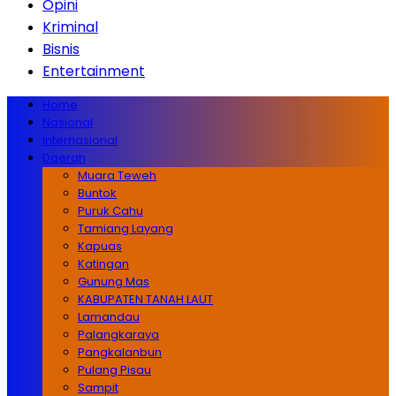
Opini
Kriminal
Bisnis
Entertainment
Home
Nasional
Internasional
Daerah
Muara Teweh
Buntok
Puruk Cahu
Tamiang Layang
Kapuas
Katingan
Gunung Mas
KABUPATEN TANAH LAUT
Lamandau
Palangkaraya
Pangkalanbun
Pulang Pisau
Sampit