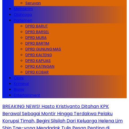
Seruyan
Metrokrim
Olahraga
Parlemen
DPRD BARUT
DPRD BARSEL
DPRD MURA
DPRD BARTIM
DPRD GUNUNG MAS
DPRD KALTENG
DPRD KAPUAS
DPRD KATINGAN
DPRD KOBAR
Opini
Kriminal
Bisnis
Entertainment
BREAKING NEWS! Hasto Kristiyanto Ditahan KPK
Berawal Sebagai Montir Hingga Terdakwa Pelaku
Korupsi Timah, Begini Silsilah Dari Keluarga Helena Lim
Shin Tae-yong Mendadak Tulis Pesan Penting di