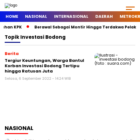
HOME
NASIONAL
INTERNASIONAL
DAERAH
METROKR
tahan KPK
Berawal Sebagai Montir Hingga Terdakwa Pelaku Kor
Topik
Investasi Bodong
Berita
Tergiur Keuntungan, Warga Bantul
Korban Investasi Bodong Tertipu
hingga Ratusan Juta
Selasa, 6 September 2022 - 14:24 WIB
NASIONAL