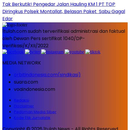
Tak Berkutik! Pengedar Jalan Hauling KM 1 PT TOP
Diringkus Polsek Montallat, Belasan Paket Sabu Gagal
Edar
1tulah.com sudah terverifikasi administrasi dan faktual
oleh Dewan Pers sertifikat 1040/DP-
Verifikasi/K/XII/2022
MEDIA NETWORK
orbitindonesia.com(sindikasi)
suara.com
voaindonesia.com
Redaksi
Disclaimer
Pedoman Media Siber
Kode Etik Jurnalistik
Copyright © 2026 1tulah News - All Rights Reserved