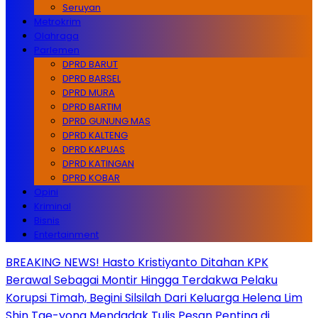
Seruyan
Metrokrim
Olahraga
Parlemen
DPRD BARUT
DPRD BARSEL
DPRD MURA
DPRD BARTIM
DPRD GUNUNG MAS
DPRD KALTENG
DPRD KAPUAS
DPRD KATINGAN
DPRD KOBAR
Opini
Kriminal
Bisnis
Entertainment
BREAKING NEWS! Hasto Kristiyanto Ditahan KPK
Berawal Sebagai Montir Hingga Terdakwa Pelaku
Korupsi Timah, Begini Silsilah Dari Keluarga Helena Lim
Shin Tae-yong Mendadak Tulis Pesan Penting di