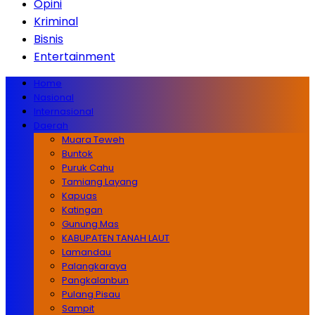
Opini
Kriminal
Bisnis
Entertainment
Home
Nasional
Internasional
Daerah
Muara Teweh
Buntok
Puruk Cahu
Tamiang Layang
Kapuas
Katingan
Gunung Mas
KABUPATEN TANAH LAUT
Lamandau
Palangkaraya
Pangkalanbun
Pulang Pisau
Sampit