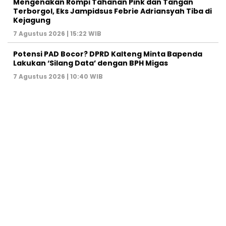
Mengenakan Rompi Tahanan Pink dan Tangan
Terborgol, Eks Jampidsus Febrie Adriansyah Tiba di
Kejagung
7 Agustus 2026 | 15:22 WIB
Potensi PAD Bocor? DPRD Kalteng Minta Bapenda
Lakukan ‘Silang Data’ dengan BPH Migas
7 Agustus 2026 | 10:40 WIB