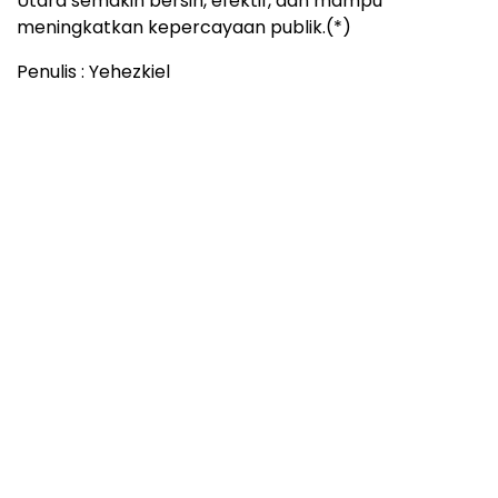
Utara semakin bersih, efektif, dan mampu
meningkatkan kepercayaan publik.(*)
Penulis : Yehezkiel