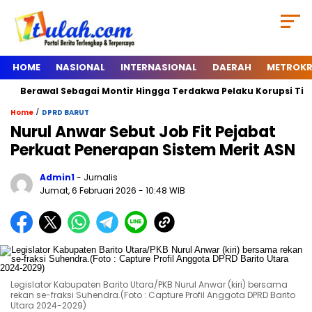
HOME
NASIONAL
INTERNASIONAL
DAERAH
METROKR
awal Sebagai Montir Hingga Terdakwa Pelaku Korupsi Timah, Begin
/
Home
DPRD BARUT
Nurul Anwar Sebut Job Fit Pejabat
Perkuat Penerapan Sistem Merit ASN
Admin1
- Jurnalis
Jumat, 6 Februari 2026
- 10:48 WIB
Legislator Kabupaten Barito Utara/PKB Nurul Anwar (kiri) bersama
rekan se-fraksi Suhendra.(Foto : Capture Profil Anggota DPRD Barito
Utara 2024-2029)