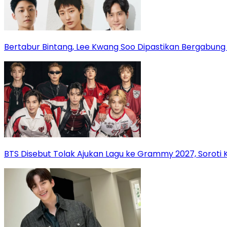
Bertabur Bintang, Lee Kwang Soo Dipastikan Bergabun
BTS Disebut Tolak Ajukan Lagu ke Grammy 2027, Soroti 