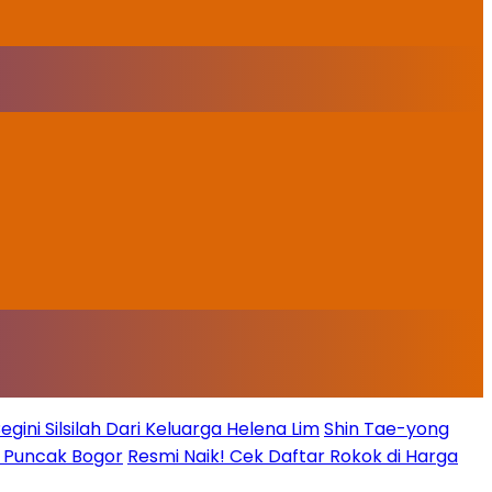
ini Silsilah Dari Keluarga Helena Lim
Shin Tae-yong
g Puncak Bogor
Resmi Naik! Cek Daftar Rokok di Harga