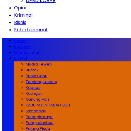
DPRD KOBAR
Opini
Kriminal
Bisnis
Entertainment
Home
Nasional
Internasional
Daerah
Muara Teweh
Buntok
Puruk Cahu
Tamiang Layang
Kapuas
Katingan
Gunung Mas
KABUPATEN TANAH LAUT
Lamandau
Palangkaraya
Pangkalanbun
Pulang Pisau