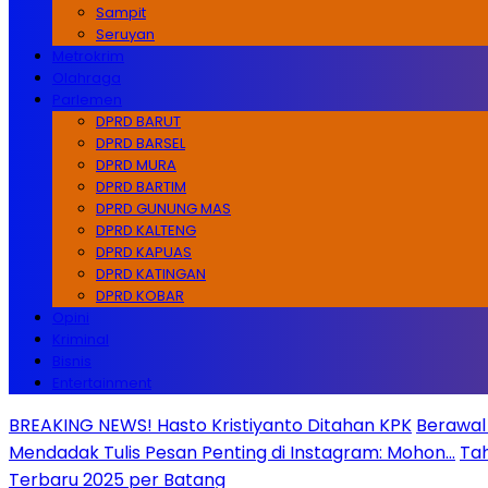
Sampit
Seruyan
Metrokrim
Olahraga
Parlemen
DPRD BARUT
DPRD BARSEL
DPRD MURA
DPRD BARTIM
DPRD GUNUNG MAS
DPRD KALTENG
DPRD KAPUAS
DPRD KATINGAN
DPRD KOBAR
Opini
Kriminal
Bisnis
Entertainment
BREAKING NEWS! Hasto Kristiyanto Ditahan KPK
Berawal 
Mendadak Tulis Pesan Penting di Instagram: Mohon…
Tah
Terbaru 2025 per Batang