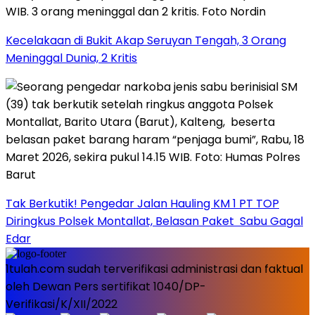
Kecelakaan di Bukit Akap Seruyan Tengah, 3 Orang
Meninggal Dunia, 2 Kritis
Tak Berkutik! Pengedar Jalan Hauling KM 1 PT TOP
Diringkus Polsek Montallat, Belasan Paket Sabu Gagal
Edar
1tulah.com sudah terverifikasi administrasi dan faktual
oleh Dewan Pers sertifikat 1040/DP-
Verifikasi/K/XII/2022