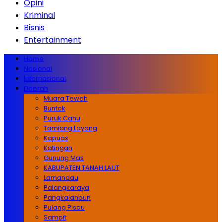
Opini
Kriminal
Bisnis
Entertainment
Home
Nasional
Internasional
Daerah
Muara Teweh
Buntok
Puruk Cahu
Tamiang Layang
Kapuas
Katingan
Gunung Mas
KABUPATEN TANAH LAUT
Lamandau
Palangkaraya
Pangkalanbun
Pulang Pisau
Sampit