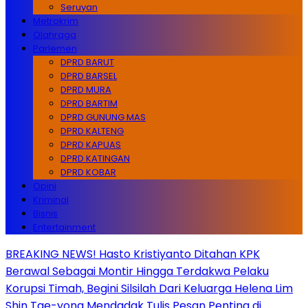
Seruyan
Metrokrim
Olahraga
Parlemen
DPRD BARUT
DPRD BARSEL
DPRD MURA
DPRD BARTIM
DPRD GUNUNG MAS
DPRD KALTENG
DPRD KAPUAS
DPRD KATINGAN
DPRD KOBAR
Opini
Kriminal
Bisnis
Entertainment
BREAKING NEWS! Hasto Kristiyanto Ditahan KPK
Berawal Sebagai Montir Hingga Terdakwa Pelaku
Korupsi Timah, Begini Silsilah Dari Keluarga Helena Lim
Shin Tae-yong Mendadak Tulis Pesan Penting di