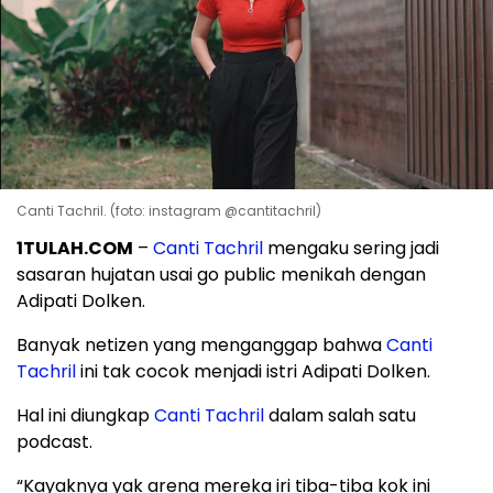
Canti Tachril. (foto: instagram @cantitachril)
1TULAH.COM
–
Canti Tachril
mengaku sering jadi
sasaran hujatan usai go public menikah dengan
Adipati Dolken.
Banyak netizen yang menganggap bahwa
Canti
Tachril
ini tak cocok menjadi istri Adipati Dolken.
Hal ini diungkap
Canti Tachril
dalam salah satu
podcast.
“Kayaknya yak arena mereka iri tiba-tiba kok ini