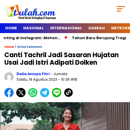
HOME
NASIONAL
INTERNASIONAL
DAERAH
METROKR
ing di Instagram: Mohon…
Tahun Baru Berujung Tragis, Dua
/
Home
Entertainment
Canti Tachril Jadi Sasaran Hujatan
Usai Jadi Istri Adipati Dolken
Delia Anisya Fitri
- Jurnalis
Sabtu, 19 Agustus 2023
- 10:36 WIB