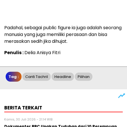
Padahal, sebagai public figure ia juga adalah seorang
manusia yang juga memiliki perasaan dan bisa
merasakan sedih jika dihujat.
Penulis :
Delia Anisya Fitri
Tag :
Canti Tachril
Headline
Pilihan
BERITA TERKAIT
Kamis, 30 Juli 2026 - 21:14 WIB
Dokumenter BBC Ungkap Tuduhan dari 10 Perempuan