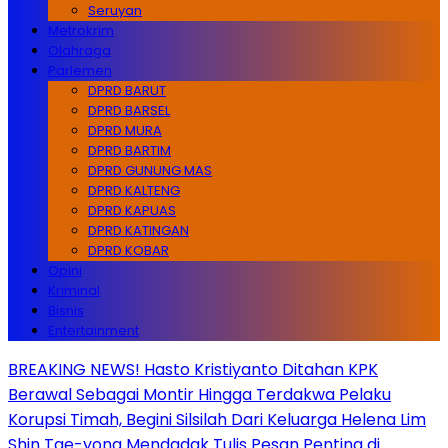
Seruyan
Metrokrim
Olahraga
Parlemen
DPRD BARUT
DPRD BARSEL
DPRD MURA
DPRD BARTIM
DPRD GUNUNG MAS
DPRD KALTENG
DPRD KAPUAS
DPRD KATINGAN
DPRD KOBAR
Opini
Kriminal
Bisnis
Entertainment
BREAKING NEWS! Hasto Kristiyanto Ditahan KPK
Berawal Sebagai Montir Hingga Terdakwa Pelaku
Korupsi Timah, Begini Silsilah Dari Keluarga Helena Lim
Shin Tae-yong Mendadak Tulis Pesan Penting di