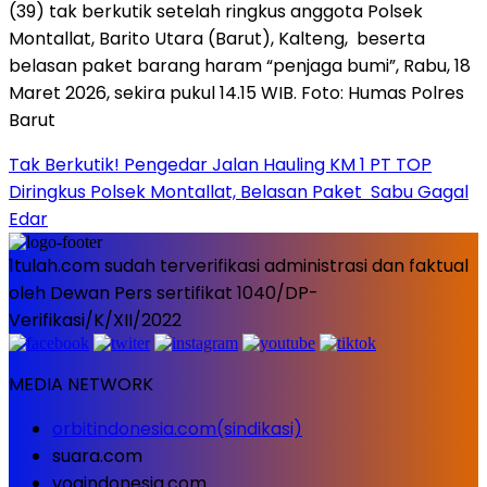
Tak Berkutik! Pengedar Jalan Hauling KM 1 PT TOP
Diringkus Polsek Montallat, Belasan Paket Sabu Gagal
Edar
1tulah.com sudah terverifikasi administrasi dan faktual
oleh Dewan Pers sertifikat 1040/DP-
Verifikasi/K/XII/2022
MEDIA NETWORK
orbitindonesia.com(sindikasi)
suara.com
voaindonesia.com