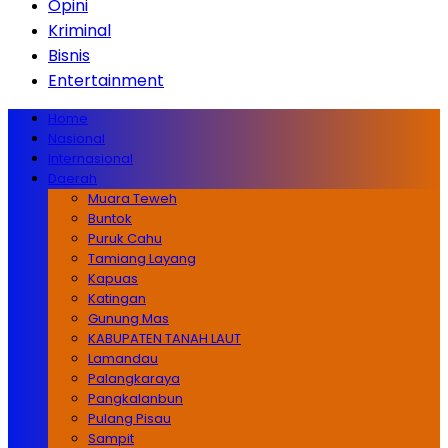
Opini
Kriminal
Bisnis
Entertainment
Home
Nasional
Internasional
Daerah
Muara Teweh
Buntok
Puruk Cahu
Tamiang Layang
Kapuas
Katingan
Gunung Mas
KABUPATEN TANAH LAUT
Lamandau
Palangkaraya
Pangkalanbun
Pulang Pisau
Sampit