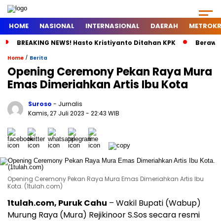
HOME
NASIONAL
INTERNASIONAL
DAERAH
METROKR
BREAKING NEWS! Hasto Kristiyanto Ditahan KPK
Berawal
/
Home
Berita
Opening Ceremony Pekan Raya Mura
Emas Dimeriahkan Artis Ibu Kota
Suroso
- Jurnalis
Kamis, 27 Juli 2023
- 22:43 WIB
Opening Ceremony Pekan Raya Mura Emas Dimeriahkan Artis Ibu
Kota. (1tulah.com)
1tulah.com, Puruk Cahu
– Wakil Bupati (Wabup)
Murung Raya (Mura) Rejikinoor S.Sos secara resmi