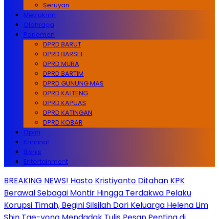
Seruyan
Metrokrim
Olahraga
Parlemen
DPRD BARUT
DPRD BARSEL
DPRD MURA
DPRD BARTIM
DPRD GUNUNG MAS
DPRD KALTENG
DPRD KAPUAS
DPRD KATINGAN
DPRD KOBAR
Opini
Kriminal
Bisnis
Entertainment
BREAKING NEWS! Hasto Kristiyanto Ditahan KPK
Berawal Sebagai Montir Hingga Terdakwa Pelaku
Korupsi Timah, Begini Silsilah Dari Keluarga Helena Lim
Shin Tae-yong Mendadak Tulis Pesan Penting di