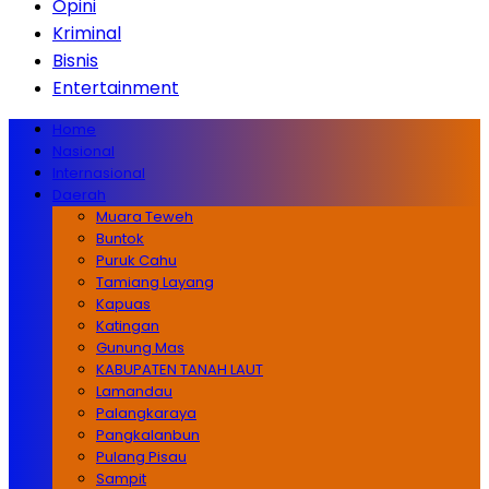
Opini
Kriminal
Bisnis
Entertainment
Home
Nasional
Internasional
Daerah
Muara Teweh
Buntok
Puruk Cahu
Tamiang Layang
Kapuas
Katingan
Gunung Mas
KABUPATEN TANAH LAUT
Lamandau
Palangkaraya
Pangkalanbun
Pulang Pisau
Sampit