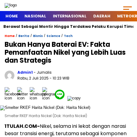
HOME
NASIONAL
INTERNASIONAL
DAERAH
METROKR
rawal Sebagai Montir Hingga Terdakwa Pelaku Korupsi Timah, Begin
/
/
/
/
Home
Berita
Bisnis
Science
Tech
Bukan Hanya Baterai EV: Fakta
Pemanfaatan Nikel yang Lebih Luas
dan Strategis
Admin1
- Jurnalis
Rabu, 2 Juli 2025
- 10:23 WIB
Smelter RKEF Harita Nickel (Dok: Harita Nickel)
1TULAH.COM-
Nikel, selama ini lekat dengan narasi
besar transisi energi, terutama sebagai komponen