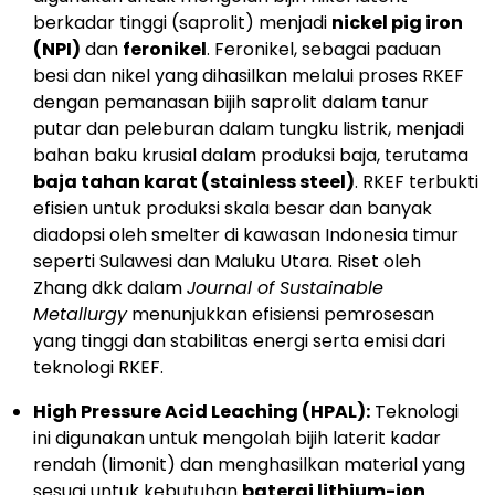
berkadar tinggi (saprolit) menjadi
nickel pig iron
(NPI)
dan
feronikel
. Feronikel, sebagai paduan
besi dan nikel yang dihasilkan melalui proses RKEF
dengan pemanasan bijih saprolit dalam tanur
putar dan peleburan dalam tungku listrik, menjadi
bahan baku krusial dalam produksi baja, terutama
baja tahan karat (stainless steel)
. RKEF terbukti
efisien untuk produksi skala besar dan banyak
diadopsi oleh smelter di kawasan Indonesia timur
seperti Sulawesi dan Maluku Utara. Riset oleh
Zhang dkk dalam
Journal of Sustainable
Metallurgy
menunjukkan efisiensi pemrosesan
yang tinggi dan stabilitas energi serta emisi dari
teknologi RKEF.
High Pressure Acid Leaching (HPAL):
Teknologi
ini digunakan untuk mengolah bijih laterit kadar
rendah (limonit) dan menghasilkan material yang
sesuai untuk kebutuhan
baterai lithium-ion
.