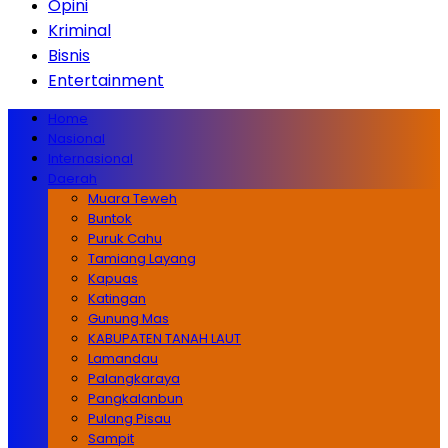
Opini
Kriminal
Bisnis
Entertainment
Home
Nasional
Internasional
Daerah
Muara Teweh
Buntok
Puruk Cahu
Tamiang Layang
Kapuas
Katingan
Gunung Mas
KABUPATEN TANAH LAUT
Lamandau
Palangkaraya
Pangkalanbun
Pulang Pisau
Sampit