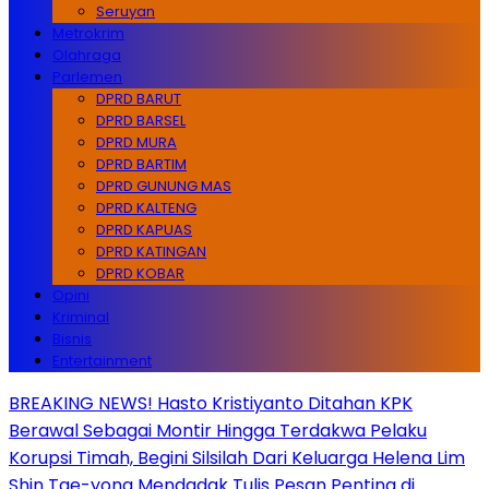
Seruyan
Metrokrim
Olahraga
Parlemen
DPRD BARUT
DPRD BARSEL
DPRD MURA
DPRD BARTIM
DPRD GUNUNG MAS
DPRD KALTENG
DPRD KAPUAS
DPRD KATINGAN
DPRD KOBAR
Opini
Kriminal
Bisnis
Entertainment
BREAKING NEWS! Hasto Kristiyanto Ditahan KPK
Berawal Sebagai Montir Hingga Terdakwa Pelaku
Korupsi Timah, Begini Silsilah Dari Keluarga Helena Lim
Shin Tae-yong Mendadak Tulis Pesan Penting di