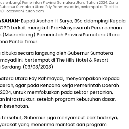
enbang) Pemerintah Provinsi Sumatera Utara Tahun 2024, Zona
ubernur Sumatera Utara Edy Rahmayadi ini, bertempat di The Hills
23) Foto:Irwan/1tulah.com
ASAHAN
-Bupati Asahan H. Surya, BSc didampingi Kepala
OPD terkait mengikuti Pra-Musyawarah Perencanaan
(Musrenbang) Pemerintah Provinsi Sumatera Utara
ona Pantai Timur.
 dibuka secara langsung oleh Gubernur Sumatera
ayadi ini, bertempat di The Hills Hotel & Resort
li Serdang. (03/03/2023)
atera Utara Edy Rahmayadi, menyampaikan kepada
daerah, agar pada Rencana Kerja Pemerintah Daerah
2024, untuk memfokuskan pada sektor pertanian,
n infrastruktur, setelah program kebutuhan dasar,
n kesehatan.
 tersebut, Gubernur juga menyambut baik hadirnya,
yarakat yang menerima manfaat dari program