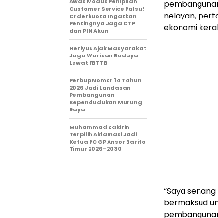
Awas Modus Penipuan
pembangunan,
Customer Service Palsu!
nelayan, pert
Orderkuota Ingatkan
Pentingnya Jaga OTP
ekonomi kera
dan PIN Akun
Heriyus Ajak Masyarakat
Jaga Warisan Budaya
Lewat FBTTB
Perbup Nomor 14 Tahun
2026 Jadi Landasan
Pembangunan
Kependudukan Murung
Raya
Muhammad Zakirin
Terpilih Aklamasi Jadi
Ketua PC GP Ansor Barito
Timur 2026–2030
“Saya senang 
bermaksud un
pembangunan i