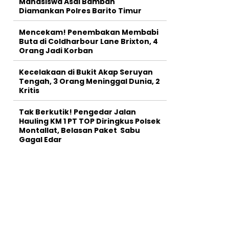
Mahasiswa Asal Bamban
Diamankan Polres Barito Timur
Mencekam! Penembakan Membabi
Buta di Coldharbour Lane Brixton, 4
Orang Jadi Korban
Kecelakaan di Bukit Akap Seruyan
Tengah, 3 Orang Meninggal Dunia, 2
Kritis
Tak Berkutik! Pengedar Jalan
Hauling KM 1 PT TOP Diringkus Polsek
Montallat, Belasan Paket Sabu
Gagal Edar