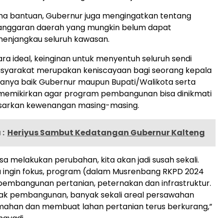
ima bantuan, Gubernur juga mengingatkan tentang
nggaran daerah yang mungkin belum dapat
enjangkau seluruh kawasan.
ra ideal, keinginan untuk menyentuh seluruh sendi
syarakat merupakan keniscayaan bagi seorang kepala
nanya baik Gubernur maupun Bupati/Walikota serta
u memikirkan agar program pembangunan bisa dinikmati
asarkan kewenangan masing-masing.
:
Heriyus Sambut Kedatangan Gubernur Kalteng
isa melakukan perubahan, kita akan jadi susah sekali.
 ingin fokus, program (dalam Musrenbang RKPD 2024
embangunan pertanian, peternakan dan infrastruktur.
k pembangunan, banyak sekali areal persawahan
mahan dan membuat lahan pertanian terus berkurang,”