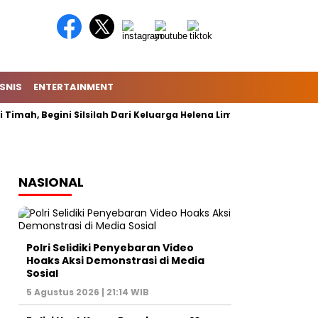
ISNIS
ENTERTAINMENT
Timah, Begini Silsilah Dari Keluarga Helena Lim
Shin Tae-y
NASIONAL
Polri Selidiki Penyebaran Video
Hoaks Aksi Demonstrasi di Media
Sosial
5 Agustus 2026 | 21:14 WIB