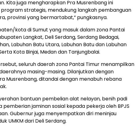
. Kita juga mengharapkan Pra Musrenbang ini
 program strategis, mendukung langkah pembanguan
a, provinsi yang bermartabat,” pungkasnya.
aten/kota di Sumut yang masuk dalam zona Pantai
abupaten Langkat, Deli Serdang, Serdang Bedagai,
han, Labuhan Batu Utara, Labuhan Batu dan Labuhan
Serta Kota Binjai, Medan dan Tanjungbalai.
rsebut, seluruh daerah zona Pantai Timur menampilkan
 daerahnya masing-masing. Dilanjutkan dengan
a Musrenbang, ditandai dengan menabuh rebana
ak.
erahan bantuan pembelian alat nelayan, benih padi
a pemberian jaminan sosial kepada pekerja oleh BPJS
aan. Gubernur juga menyempatkan diri meninjau
uk UMKM dari Deli Serdang.