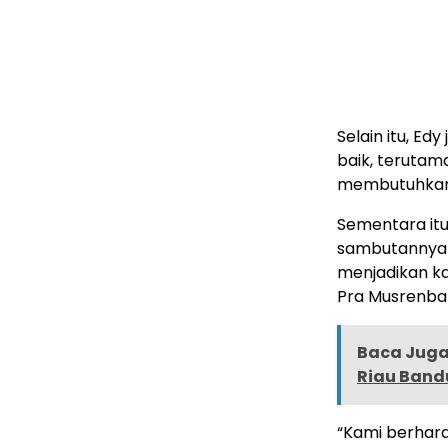
Selain itu, E
baik, teruta
membutuhkan k
Sementara itu
sambutannya 
menjadikan k
Pra Musrenban
Baca Juga 
Riau Ban
“Kami berhara