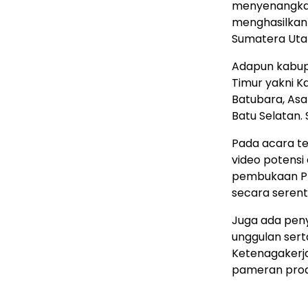
menyenangkan
menghasilkan
Sumatera Utar
Adapun kabup
Timur yakni K
Batubara, Asa
Batu Selatan. 
Pada acara te
video potensi
pembukaan Pr
secara serent
Juga ada peny
unggulan sert
Ketenagakerj
pameran prod