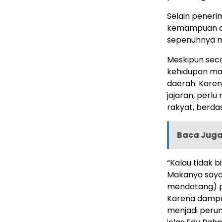
Selain pener
kemampuan a
sepenuhnya m
Meskipun seca
kehidupan ma
daerah. Kare
jajaran, perl
rakyat, berd
Baca Juga 
“Kalau tidak b
Makanya saya
mendatang) p
Karena dampa
menjadi peru