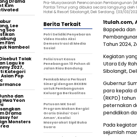
tang Drama
Pra-Musyawarah Perencanaan Pembangunan (Musr
t Kim
Pantai Timur yang dibuka secara langsung oleh G
tivated
Hotel & Resort Sibolangit, Deli Serdang. (03/03/20
tabur
1tulah.com,
Berita Terkait
ang, Lee
Bappeda dan 
ng Soo
stikan
Polri Selidiki Penyebaran
Pembangunan 
gabung
Video Hoaks Aksi
m Film
Tahun 2024, Z
Demonstrasi di Media
guk Nambeol
Sosial
Kegiatan yang
Disebut Tolak
Polisi Usut Kasus
an Lagu ke
Utara Edy Rahm
Penebangan 10 Pohon di
mmy 2027,
Jalan Riau Bandung
Sibolangit, De
ti Kategori
 Asian Pop
Pemkab Mura Perkuat
c
Gubernur Sum
formance
Sinergi dengan BKKBN
untuk Pembangunan
para kepala 
Keluarga Berkualitas
Junho dan
(RKPD) tahun 
g Hwa Yeon
mi
Putusan MK Soal
peternakan da
asangkan
Program Makan Bergizi
pendidikan da
am Drama
Gratis Dinilai ‘Cari
ssy for
Aman’, Koalisi
ign Monsters
Masyarakat Sipil Buka
Pada kegiatan
orea
Suara
sejumlah mas