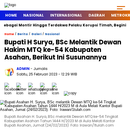
HOME
NASIONAL
INTERNASIONAL
DAERAH
METROKR
agai Montir Hingga Terdakwa Pelaku Korupsi Timah, Begini Silsil
/
/
/
Home
Berita
Galeri
Nasional
Bupati H Surya, BSc Melantik Dewan
Hakim MTQ ke-54 Kabupaten
Asahan, Berikut Ini Susunannya
ADMIN
- Jurnalis
Sabtu, 25 Februari 2023
- 12:29 WIB
Bupati Asahan H. Surya, BSc melantik Dewan MTQ ke-54 Tingkat
Kabupaten Asahan Tahun 1444 H/2023 M di Aula Melati Kantor
Bupati Asahan, Jumat (24/02/2023). Foto: Irawan/1tulah.com