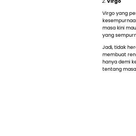
Virgo
Virgo yang pe
kesempurnaan,
masa kini ma
yang sempurna
Jadi, tidak he
membuat renc
hanya demi k
tentang masa