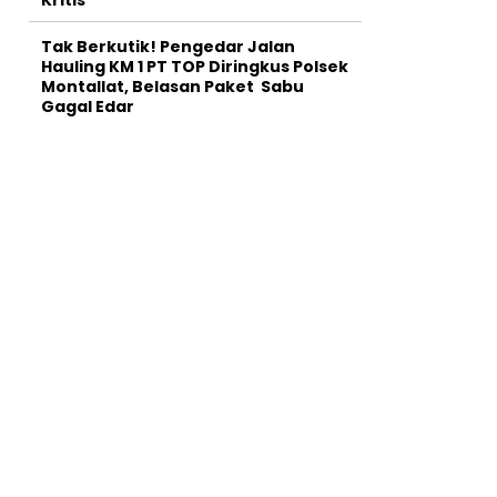
Tak Berkutik! Pengedar Jalan
Hauling KM 1 PT TOP Diringkus Polsek
Montallat, Belasan Paket Sabu
Gagal Edar