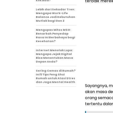
terbaik merek
Kok Bisa?
Lebih dari Sekadar Tren:
Mengapa Work-Life
Balance Jadi Kebutuhan
Mutlak bagi Gen Z
Mengupas Mitos MSG:
Benarkah Penyedap
Rasa Ini Berbahaya bagi
Kesehatan?
Internet Menolak Lupa:
Mengapa Jejak Digital
Bisa Menentukan Masa
Depan Anda?
Sering Cemas di Rumah?
Ini 5 Tips Feng Shui
Rumah untuk Atasi Stres
dan Jaga Mental Health
Sayangnya, me
akan masa de
orang semacam
tertentu dala