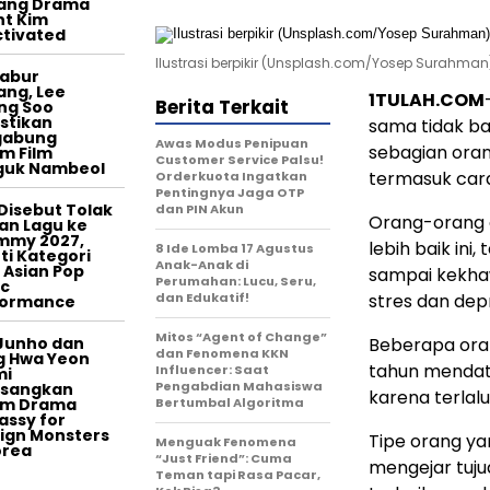
tang Drama
t Kim
tivated
Ilustrasi berpikir (Unsplash.com/Yosep Surahman
tabur
ang, Lee
1TULAH.COM
Berita Terkait
ng Soo
stikan
sama tidak ba
gabung
Awas Modus Penipuan
sebagian oran
m Film
Customer Service Palsu!
guk Nambeol
termasuk cara
Orderkuota Ingatkan
Pentingnya Jaga OTP
Disebut Tolak
dan PIN Akun
Orang-orang
an Lagu ke
mmy 2027,
lebih baik in
8 Ide Lomba 17 Agustus
ti Kategori
Anak-Anak di
 Asian Pop
sampai kekha
Perumahan: Lucu, Seru,
c
dan Edukatif!
stres dan depr
formance
Mitos “Agent of Change”
Junho dan
Beberapa oran
dan Fenomena KKN
g Hwa Yeon
tahun mendat
Influencer: Saat
mi
Pengabdian Mahasiswa
asangkan
karena terlal
am Drama
Bertumbal Algoritma
ssy for
ign Monsters
Tipe orang ya
Menguak Fenomena
orea
“Just Friend”: Cuma
mengejar tuj
Teman tapi Rasa Pacar,