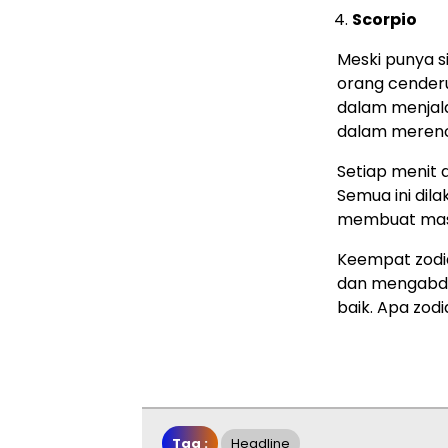
Scorpio
Meski punya si
orang cender
dalam menjala
dalam merenc
Setiap menit 
Semua ini dil
membuat mas
Keempat zodi
dan mengabdi
baik. Apa zo
Tag :
Headline