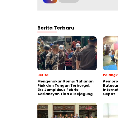
Berita Terbaru
Berita
Palangk
Mengenakan Rompi Tahanan
Pemprov
Pink dan Tangan Terborgol,
Ratusan
Eks Jampidsus Febrie
Interne
Adriansyah Tiba di Kejagung
Cepat