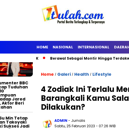
TERTAINMENT
HOME
NASIONAL
INTERNASIONAL
DAERA
Ditahan KPK
Berawal Sebagai Montir Hingga Terdakwa Pelaku 
Home
Galeri
Health
Lifestyle
/
/
/
umenter BBC
kap Tuduhan
4 Zodiak Ini Terlalu 
10
empuan
Barangkali Kamu Sala
adap Jared
, Aktor Beri
Dilakukan?
tahan
Su Min Tetap
ADMIN
- Jurnalis
an Takoyaki
i Sukses Jadi
Sabtu, 25 Februari 2023
- 07:26 WIB