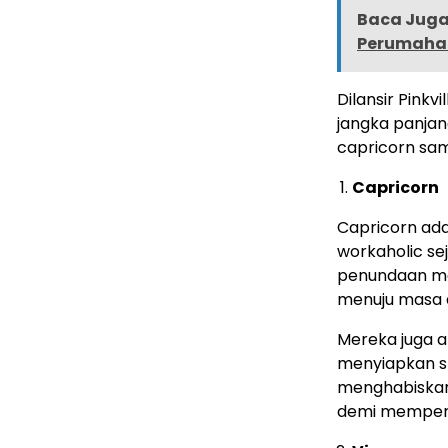
Baca Juga 
Perumahan:
Dilansir Pinkv
jangka panja
capricorn sam
Capricorn
Capricorn ada
workaholic se
penundaan me
menuju masa d
Mereka juga 
menyiapkan sk
menghabiskan
demi memper