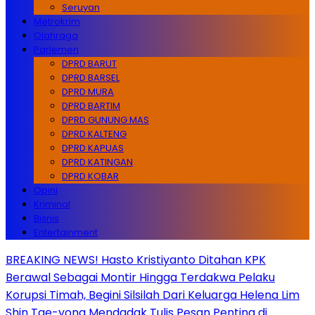
Seruyan
Metrokrim
Olahraga
Parlemen
DPRD BARUT
DPRD BARSEL
DPRD MURA
DPRD BARTIM
DPRD GUNUNG MAS
DPRD KALTENG
DPRD KAPUAS
DPRD KATINGAN
DPRD KOBAR
Opini
Kriminal
Bisnis
Entertainment
BREAKING NEWS! Hasto Kristiyanto Ditahan KPK
Berawal Sebagai Montir Hingga Terdakwa Pelaku
Korupsi Timah, Begini Silsilah Dari Keluarga Helena Lim
Shin Tae-yong Mendadak Tulis Pesan Penting di