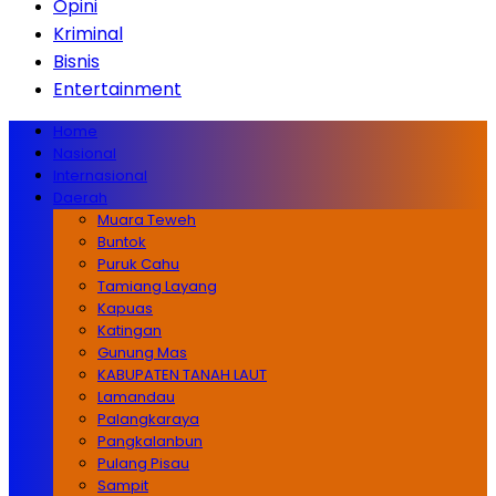
Opini
Kriminal
Bisnis
Entertainment
Home
Nasional
Internasional
Daerah
Muara Teweh
Buntok
Puruk Cahu
Tamiang Layang
Kapuas
Katingan
Gunung Mas
KABUPATEN TANAH LAUT
Lamandau
Palangkaraya
Pangkalanbun
Pulang Pisau
Sampit